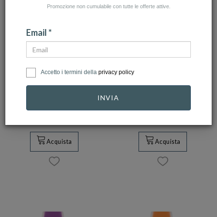
Promozione non cumulabile con tutte le offerte attive.
Email *
MIDO
MIDO
Accetto i termini della
privacy policy
Orologio Mido
Orologio Mido
Multifort TV 28
Multifort TV 28
INVIA
Quartz Re…
Quartz Re…
650,00 €
585,00 €
540,00 €
486,00 €
Acquista
Acquista