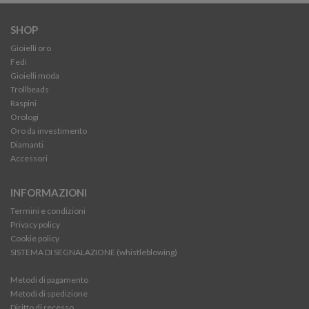
SHOP
Gioielli oro
Fedi
Gioielli moda
Trollbeads
Raspini
Orologi
Oro da investimento
Diamanti
Accessori
INFORMAZIONI
Termini e condizioni
Privacy policy
Cookie policy
SISTEMA DI SEGNALAZIONE (whistleblowing)
Metodi di pagamento
Metodi di spedizione
Diritto di recesso