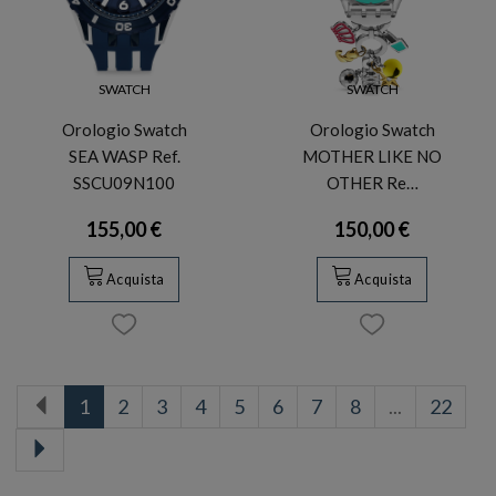
SWATCH
SWATCH
Orologio Swatch
Orologio Swatch
SEA WASP Ref.
MOTHER LIKE NO
SSCU09N100
OTHER Re…
155,00 €
150,00 €
Acquista
Acquista
1
2
3
4
5
6
7
8
...
22