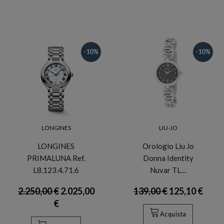
-10%
-10%
LONGINES
LIU-JO
LONGINES
Orologio Liu Jo
PRIMALUNA Ref.
Donna Identity
L8.123.4.71.6
Nuvar TL…
2.250,00 €
2.025,00
139,00 €
125,10 €
€
Acquista