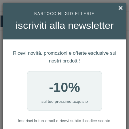
×
BARTOCCINI GIOIELLERIE
0
iscriviti alla newsletter
OROLOGI
HOMEPAGE
DONNA
OROLOGI
Ricevi novità, promozioni e offerte esclusive sui
FILTRI
Ordina per
nostri prodotti!
Nuovi arrivi
NUMERO ARTICOLI:1052
-10%
sul tuo prossimo acquisto
-10%
-10%
Inserisci la tua email e ricevi subito il codice sconto.