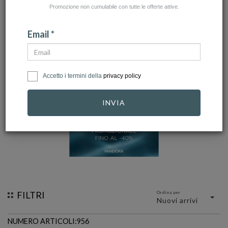
Promozione non cumulabile con tutte le offerte attive.
TORRE MATIGGE-TREVI - c.c. Piazza
Email *
Umbra, Via Flaminia Km 147
BOLOGNA - c.c. Centrolame, Via Marco
Polo, 3
Accetto i termini della
privacy policy
INVIA
FILTRI
Ordina per
Nuovi arrivi
NUMERO ARTICOLI:956