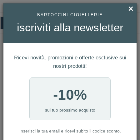
×
BARTOCCINI GIOIELLERIE
0
iscriviti alla newsletter
PANDORA
HOMEPAGE
GIOIELLI MODA
PANDORA
Ricevi novità, promozioni e offerte esclusive sui
PUOI TROVARE I GIOIELLI PANDORA, IN
nostri prodotti!
VENDITA ESCLUSIVAMENTE, NEI PUNTI
VENDITA DI
-10%
PERUGIA CENTRO - Via Fani,2
SANTA MARIA DEGLI ANGELI - c.c. Le
sul tuo prossimo acquisto
Cave, Via F.lli Matteucci
GUALDO TADINO - c.c. Porta Nova,
Inserisci la tua email e ricevi subito il codice sconto.
Palazzo Ceccoli, 4