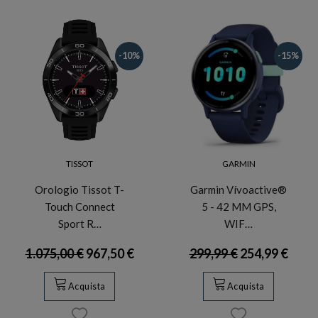
-10%
-15%
TISSOT
GARMIN
Orologio Tissot T-
Garmin Vívoactive®
Touch Connect
5 - 42 MM GPS,
Sport R…
WIF…
1.075,00 €
967,50 €
299,99 €
254,99 €
Acquista
Acquista