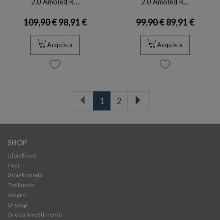
2.0 Amoled R…
2.0 Amoled R…
109,90 €
98,91 €
99,90 €
89,91 €
Acquista
Acquista
1
2
SHOP
Gioielli oro
Fedi
Gioielli moda
Trollbeads
Raspini
Orologi
Oro da investimento