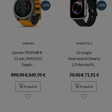
-15%
-10%
GARMIN
SMARTY2.0
Garmin FĒNIX® 8 -
Orologio
51 mm, AMOLED
Smartwatch Smarty
Sapph…
2.0 Amoled R…
999,99 €
849,99 €
79,90 €
71,91 €
Acquista
Acquista