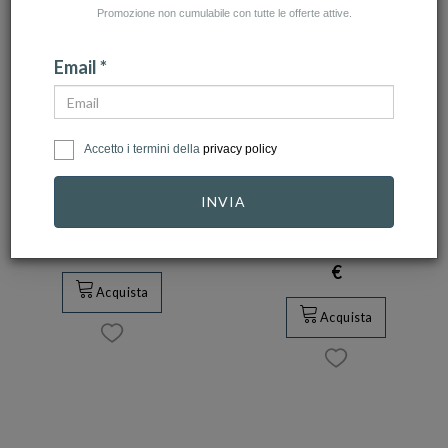
Promozione non cumulabile con tutte le offerte attive.
Email *
GARMIN
GARMIN
Accetto i termini della
privacy policy
Garmin INSTINCT®
Garmin FĒNIX® 8 -
3 LIMITED
51 mm, MicroLED
INVIA
EDITION - 5…
Sap…
399,99 €
339,99 €
1.499,99 €
1.274,99
€
Acquista
Acquista