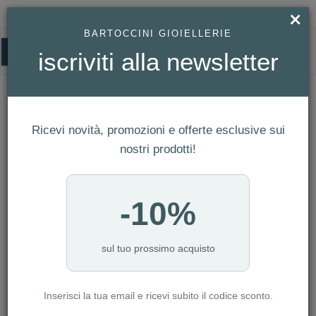
×
BARTOCCINI GIOIELLERIE
0
iscriviti alla newsletter
SMARTWATCH
HOMEPAGE
OROLOGI
SMARTWATCH
Ricevi novità, promozioni e offerte esclusive sui
FILTRI
Ordina per
nostri prodotti!
Nuovi arrivi
NUMERO ARTICOLI:81
-10%
sul tuo prossimo acquisto
-15%
-15%
Inserisci la tua email e ricevi subito il codice sconto.