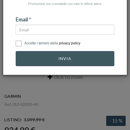
Promozione non cumulabile con tutte le offerte attive.
Email *
Accetto i termini della
privacy policy
INVIA
click to zoom
GARMIN
Ref.
010-02905-40
1.099,99 €
LISTINO:
- 15 %