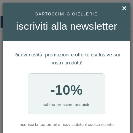
×
BARTOCCINI GIOIELLERIE
0
iscriviti alla newsletter
HOMEPAGE
GARMIN FĒNIX® 8 - 51 MM, AMOLED, SAPPHIRE, TITANIO, CARBON
GREY DLC & CHESTNUT (PELLE) REF. 010-02905-40
Garmin FĒNIX® 8 - 51 mm, AMOLED,
Ricevi novità, promozioni e offerte esclusive sui
Sapphire, Titanio, Carbon Grey DLC &
nostri prodotti!
Chestnut (Pelle) Ref. 010-02905-40
-10%
sul tuo prossimo acquisto
Inserisci la tua email e ricevi subito il codice sconto.