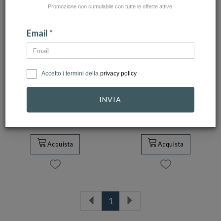
Promozione non cumulabile con tutte le offerte attive.
Email *
INCISIONI
SERVIZI
Accetto i termini della
privacy policy
INCISIONI LASER
Servizio di messa
BREVI
misura anelli oro
INVIA
10,00 €
29,00 €
Acquista
Acquista
1