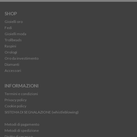
SHOP
Gioielli oro
Fedi
Gioielli moda
Trollbeads
Raspini
Orologi
Oro da investimento
Diamanti
Accessori
INFORMAZIONI
Termini e condizioni
Privacy policy
Cookie policy
SISTEMA DI SEGNALAZIONE (whistleblowing)
Metodi di pagamento
Metodi di spedizione
Diritto di recesso