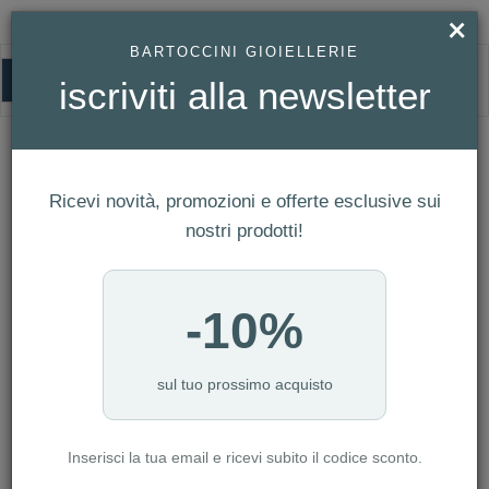
×
BARTOCCINI GIOIELLERIE
0
iscriviti alla newsletter
SERVIZI
HOMEPAGE
ACCESSORI
SERVIZI
Ricevi novità, promozioni e offerte esclusive sui
FILTRI
Ordina per
nostri prodotti!
Nuovi arrivi
NUMERO ARTICOLI:2
-10%
sul tuo prossimo acquisto
Inserisci la tua email e ricevi subito il codice sconto.