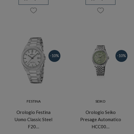
-10%
-10%
FESTINA
SEIKO
Orologio Festina
Orologio Seiko
Uomo Classic Steel
Presage Automatico
F20…
HCC00…