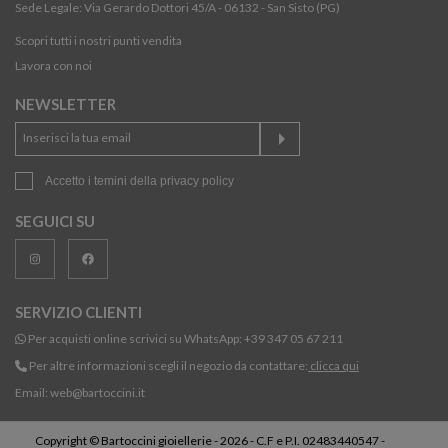
Sede Legale: Via Gerardo Dottori 45/A - 06132 - San Sisto (PG)
Scopri tutti i nostri punti vendita
Lavora con noi
NEWSLETTER
Accetto i temini della
privacy policy
SEGUICI SU
SERVIZIO CLIENTI
Per acquisti online scrivici su WhatsApp:
+39 347 05 67 211
Per altre informazioni scegli il negozio da contattare:
clicca qui
Email:
web@bartoccini.it
Copyright © Bartoccini gioiellerie - 2026 - C.F e P.I. 02483440547 -