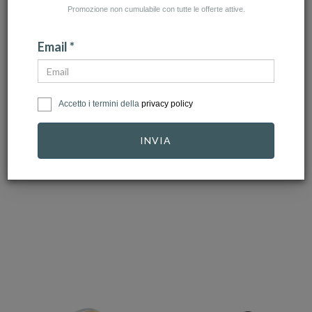
Promozione non cumulabile con tutte le offerte attive.
Email *
ZANCAN
ARMANI
Accetto i termini della
privacy policy
Anello Zancan da
Anello Armani Uomo
uomo in Oro e
Ref. EGS2032040
INVIA
Diamanti…
1.460,00 €
99,00 €
49,50 €