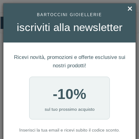
×
BARTOCCINI GIOIELLERIE
0
iscriviti alla newsletter
UOMO
HOMEPAGE
UOMO
Ricevi novità, promozioni e offerte esclusive sui
FILTRI
Ordina per
nostri prodotti!
Nuovi arrivi
NUMERO ARTICOLI:2256
-10%
sul tuo prossimo acquisto
-50%
Inserisci la tua email e ricevi subito il codice sconto.