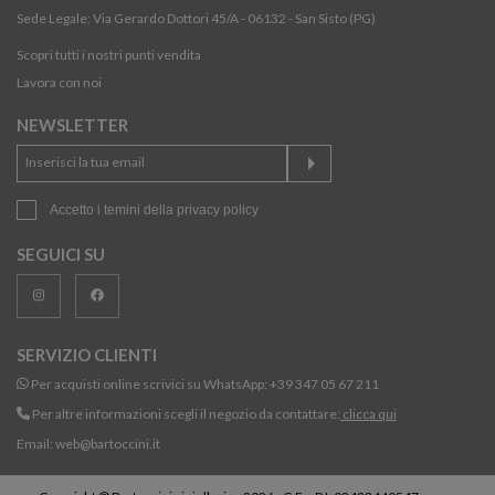
Sede Legale: Via Gerardo Dottori 45/A - 06132 - San Sisto (PG)
Scopri tutti i nostri punti vendita
Lavora con noi
NEWSLETTER
Accetto i temini della
privacy policy
SEGUICI SU
SERVIZIO CLIENTI
Per acquisti online scrivici su WhatsApp:
+39 347 05 67 211
Per altre informazioni scegli il negozio da contattare:
clicca qui
Email:
web@bartoccini.it