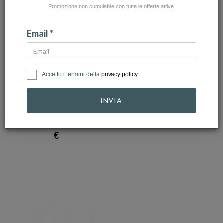
Promozione non cumulabile con tutte le offerte attive.
Email *
SALVINI
GIOIELLERIA ITALIANA
Accetto i termini della
privacy policy
Anello Salvini -
Anello in Oro Bianco
Vertigo S 3 fili, in …
con Diamanti
INVIA
model…
1.945,00 €
1.750,50
1.135,00 €
€