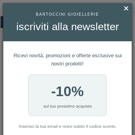
×
BARTOCCINI GIOIELLERIE
0
iscriviti alla newsletter
GIOIELLERIA
HOMEPAGE
GIOIELLERIA
Ricevi novità, promozioni e offerte esclusive sui
FILTRI
Ordina per
nostri prodotti!
Nuovi arrivi
NUMERO ARTICOLI:1218
-10%
sul tuo prossimo acquisto
-10%
Inserisci la tua email e ricevi subito il codice sconto.