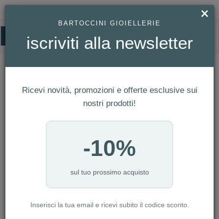
×
BARTOCCINI GIOIELLERIE
0
iscriviti alla newsletter
HOMEPAGE
ANELLO FILODELLAVITA CLASSIC COLLECTION, 3 FILI IN ARGENTO 925 E
DIAMANTI BIANCHI REF. AN8ABT
Anello Filodellavita Classic Collection,
Ricevi novità, promozioni e offerte esclusive sui
3 Fili in Argento 925 e Diamanti
nostri prodotti!
Bianchi Ref. AN8ABT
-10%
sul tuo prossimo acquisto
Inserisci la tua email e ricevi subito il codice sconto.