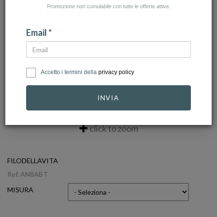
Promozione non cumulabile con tutte le offerte attive.
Email *
Accetto i termini della
privacy policy
INVIA
click to zoom
FILODELLAVITA
Ref.
AN8ABT
MISURA