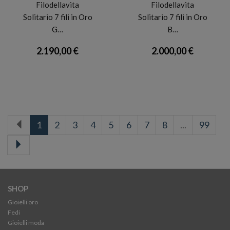
Filodellavita
Filodellavita
Solitario 7 fili in Oro
Solitario 7 fili in Oro
G…
B…
2.190,00 €
2.000,00 €
1
2
3
4
5
6
7
8
...
99
SHOP
Gioielli oro
Fedi
Gioielli moda