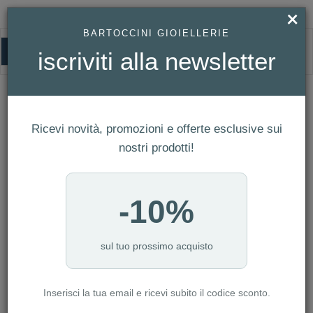
×
BARTOCCINI GIOIELLERIE
0
iscriviti alla newsletter
DONNA
HOMEPAGE
DONNA
Ricevi novità, promozioni e offerte esclusive sui
FILTRI
Ordina per
nostri prodotti!
Nuovi arrivi
NUMERO ARTICOLI:4749
-10%
sul tuo prossimo acquisto
-10%
Inserisci la tua email e ricevi subito il codice sconto.