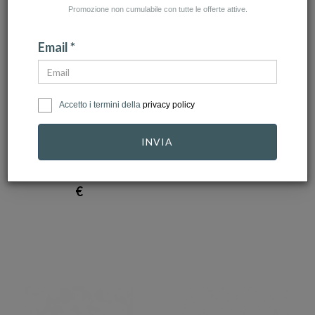
Promozione non cumulabile con tutte le offerte attive.
Email *
SALVINI
GIOIELLERIA ITALIANA
Accetto i termini della
privacy policy
Anello Salvini -
Anello in Oro Bianco
Vertigo S 3 fili, in …
con Diamanti
INVIA
model…
1.945,00 €
1.750,50
1.135,00 €
€