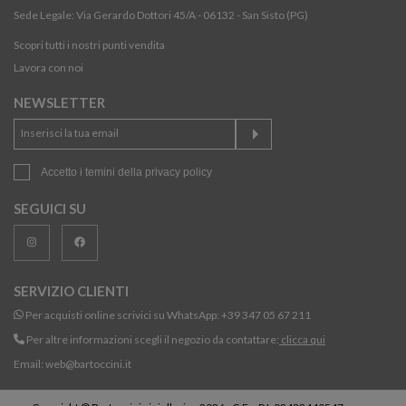
Sede Legale: Via Gerardo Dottori 45/A - 06132 - San Sisto (PG)
Scopri tutti i nostri punti vendita
Lavora con noi
NEWSLETTER
Accetto i temini della
privacy policy
SEGUICI SU
SERVIZIO CLIENTI
Per acquisti online scrivici su WhatsApp:
+39 347 05 67 211
Per altre informazioni scegli il negozio da contattare:
clicca qui
Email:
web@bartoccini.it