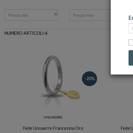
Em
NUMERO ARTICOLI:4
-20%
UNOAERRE
Fede Unoaerre Francesina Oro
Fede 