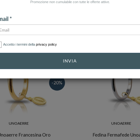
Promozione non cumulabile con tutte le offerte attive.
ail *
Accetto i termini della
privacy policy
INVIA
-20%
UNOAERRE
UNOAERRE
Unoaerre Francesina Oro
Fedina Fermafede Uno