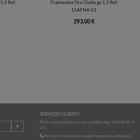
1,5 Ref.
Francesina Oro Giallo gr.1,5 Ref.
15AFN4-01
293,00 €
SERVIZIO CLIENTI
Per acquisti online scrivici su WhatsApp:
+39 347 05 67
211
Per altre informazioni scegli il negozio da contattare: