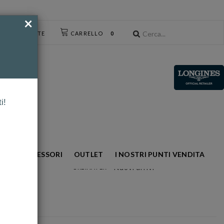
×
CESSO UTENTE
CARRELLO
0
i!
NTO
ACCESSORI
OUTLET
I NOSTRI PUNTI VENDITA
Nuovi arrivi
ORDINA PER