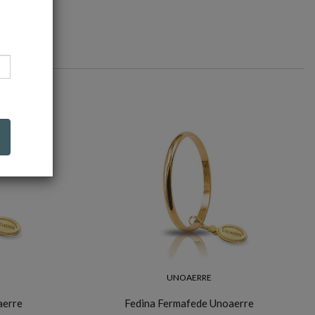
UNOAERRE
aerre
Fedina Fermafede Unoaerre