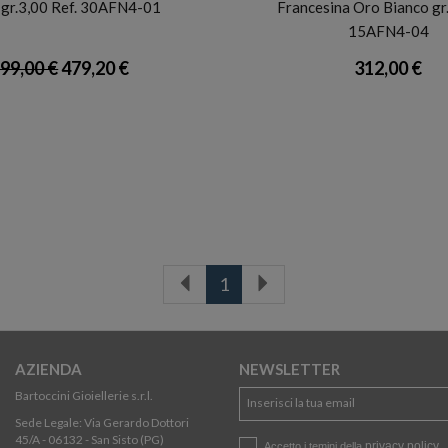
o gr.3,00 Ref. 30AFN4-01
Francesina Oro Bianco gr.
15AFN4-04
99,00 €
479,20 €
312,00 €
1
AZIENDA
NEWSLETTER
Bartoccini Gioiellerie s.r.l.
Sede Legale: Via Gerardo Dottori
45/A - 06132 - San Sisto (PG)
privacy policy
Accetto i temini della