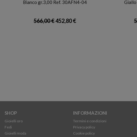
Bianco gr.3,00 Ref. 30AFN4-04
Giall
566,00 €
452,80 €
5
SHOP
INFORMAZIONI
Gioielli oro
Termini e condizioni
Fedi
Privacy policy
Gioielli moda
Cookie policy