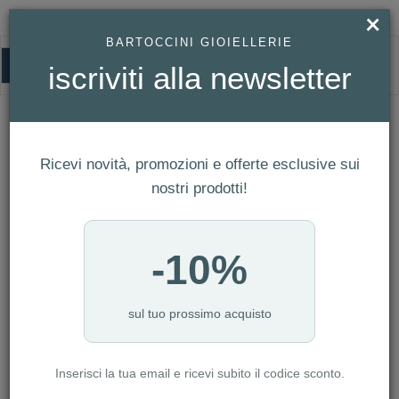
×
BARTOCCINI GIOIELLERIE
0
iscriviti alla newsletter
BRACCIALI
HOMEPAGE
GIOIELLI MODA
PANDORA
BRACCIALI
Ricevi novità, promozioni e offerte esclusive sui
FILTRI
Ordina per
nostri prodotti!
Nuovi arrivi
NUMERO ARTICOLI:137
-10%
sul tuo prossimo acquisto
Inserisci la tua email e ricevi subito il codice sconto.