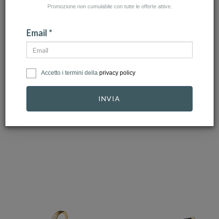
Promozione non cumulabile con tutte le offerte attive.
Email *
PANDORA
PANDORA
Accetto i termini della
privacy policy
Pandora - Bracciale
Bracciale Moments
Tennis con cuore in…
con Chiusura a
INVIA
Cuore …
89,00 €
69,00 €