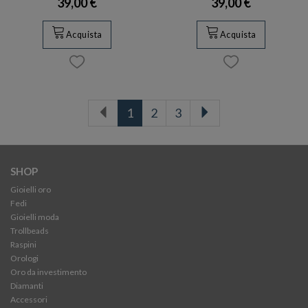
39,00 €
39,00 €
Acquista
Acquista
1
2
3
SHOP
Gioielli oro
Fedi
Gioielli moda
Trollbeads
Raspini
Orologi
Oro da investimento
Diamanti
Accessori