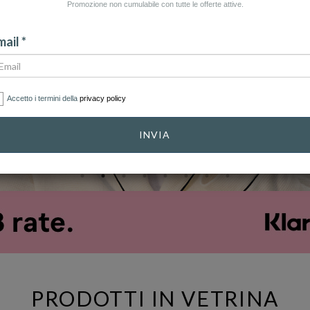
Promozione non cumulabile con tutte le offerte attive.
ail *
Accetto i termini della
privacy policy
INVIA
PRODOTTI IN VETRINA