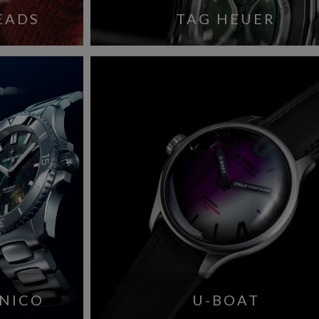
EADS
TAG HEUER
NICO
U-BOAT