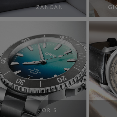
ZANCAN
GI
ORIS