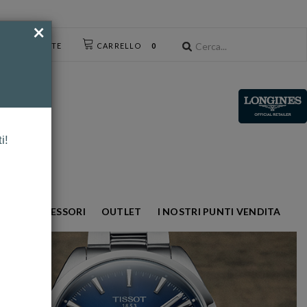
×
CESSO UTENTE
CARRELLO
0
i!
NTO
ACCESSORI
OUTLET
I NOSTRI PUNTI VENDITA