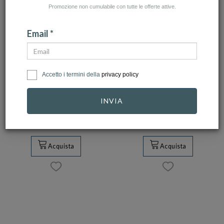
Promozione non cumulabile con tutte le offerte attive.
Email *
HAMILTON
HAMILTON
Accetto i termini della
privacy policy
Orologio Hamilton
Orologio Hamilton
Khaki Field Quarzo
Ventura S Quarzo
INVIA
38…
Ref.…
440,00 €
396,00 €
995,00 €
895,50 €
Acquista
Acquista