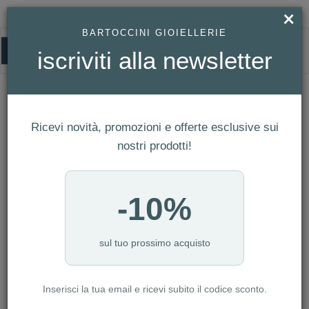
×
BARTOCCINI GIOIELLERIE
0
iscriviti alla newsletter
HAMILTON
HOMEPAGE
HAMILTON
Ricevi novità, promozioni e offerte esclusive sui
FILTRI
Ordina per
nostri prodotti!
Nuovi arrivi
NUMERO ARTICOLI:39
-10%
sul tuo prossimo acquisto
-10%
-10%
Inserisci la tua email e ricevi subito il codice sconto.