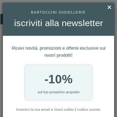
×
BARTOCCINI GIOIELLERIE
0
iscriviti alla newsletter
UNOAERRE
HOMEPAGE
FEDI
UNOAERRE
Ricevi novità, promozioni e offerte esclusive sui
FILTRI
Ordina per
nostri prodotti!
Nuovi arrivi
NUMERO ARTICOLI:29
-10%
sul tuo prossimo acquisto
-20%
-20%
Inserisci la tua email e ricevi subito il codice sconto.