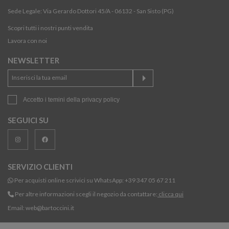
Sede Legale: Via Gerardo Dottori 45/A - 06132 - San Sisto (PG)
Scopri tutti i nostri punti vendita
Lavora con noi
NEWSLETTER
Accetto i temini della
privacy policy
SEGUICI SU
SERVIZIO CLIENTI
Per acquisti online scrivici su WhatsApp:
+39 347 05 67 211
Per altre informazioni scegli il negozio da contattare:
clicca qui
Email:
web@bartoccini.it