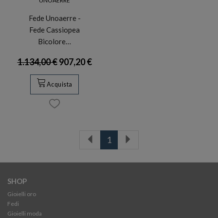
UNOAERRE
Fede Unoaerre -
Fede Cassiopea
Bicolore…
1.134,00 €
907,20 €
Acquista
1
SHOP
Gioielli oro
Fedi
Gioielli moda