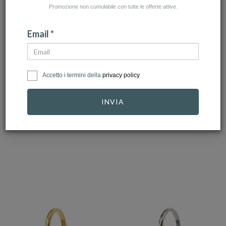
Promozione non cumulabile con tutte le offerte attive.
Email *
UNOAERRE
UNOAERRE
Accetto i termini della
privacy policy
Fede Unoaerre
Fede Unoaerre
Larga Oro Giallo
Francesina Oro
INVIA
gr.4,00 …
Bianco gr.…
837,00 €
669,60 €
566,00 €
452,80 €