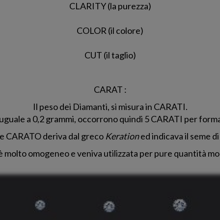
CLARITY (la purezza)
COLOR (il colore)
CUT (il taglio)
CARAT :
Il peso dei Diamanti, si misura in CARATI.
guale a 0,2 grammi, occorrono quindi 5 CARATI per form
ne CARATO deriva dal greco
Keration
ed indicava il seme di
o è molto omogeneo e veniva utilizzata per pure quantità mol