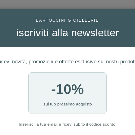
AC
BARTOCCINI GIOIELLERIE
iscriviti alla newsletter
icevi novità, promozioni e offerte esclusive sui nostri prodott
-10%
FEDI
GIOIELLI MODA
OROLOGI
ORO DA INVESTIME
LASSIFICAZIONE DEL DIA
sul tuo prossimo acquisto
L'acquisto di un diamante è una scelta importante.
Inserisci la tua email e ricevi subito il codice sconto.
gliere il vostro diamante, è fondamentale comprendere qu