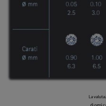
La valuta
di ogni 