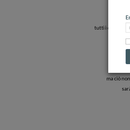
Non 
Em
tutti i diamanti
a s
ma ciò non
sar