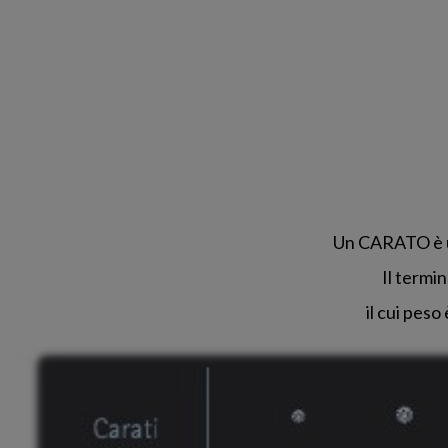
Un CARATO è u
Il termi
il cui pes