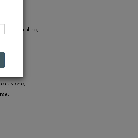
ro...
sto che un altro,
sta.
:
no costoso,
rse.