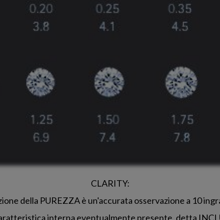
CLARITY:
zione della PUREZZA è un'accurata osservazione a 10 ing
caratteristica interna eventualmente presente, detta IN