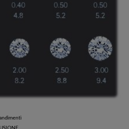
randimenti
CLUSIONE.