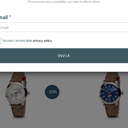
Promozione non cumulabile con tutte le offerte attive.
CATEGORIE
GENERE
ail *
LE CASSA
DIMENSIONE CASSA
MATERIALE
CINTURINO
Accetto i termini della
privacy policy
INVIA
-10%