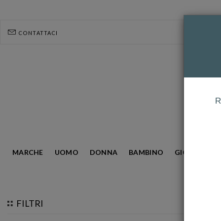
CONTATTACI
R
MARCHE
UOMO
DONNA
BAMBINO
GIOIELLERIA
HOMEPAGE
EBERHARD
FILTRI