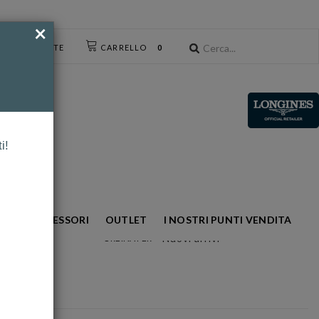
×
CESSO UTENTE
CARRELLO
0
i!
NTO
ACCESSORI
OUTLET
I NOSTRI PUNTI VENDITA
Nuovi arrivi
ORDINA PER