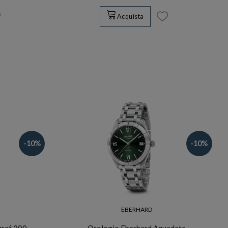
Acquista
-10%
-10%
EBERHARD
graf 300
Orologio Eberhard Aquadate