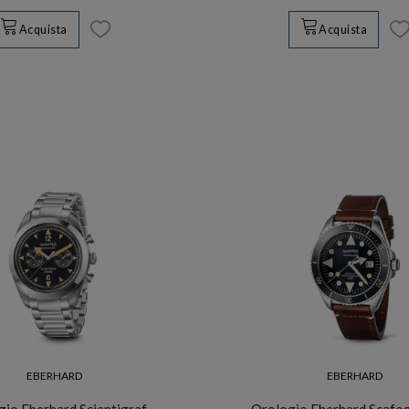
Acquista
Acquista
EBERHARD
EBERHARD
gio Eberhard Scientigraf
Orologio Eberhard Scafo