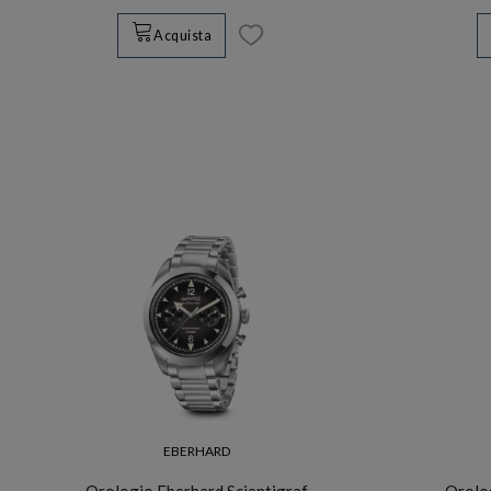
Acquista
EBERHARD
Orologio Eberhard Scientigraf
Orolo