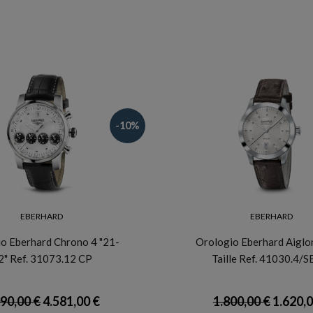
-10%
EBERHARD
EBERHARD
o Eberhard Chrono 4 "21-
Orologio Eberhard Aiglo
2" Ref. 31073.12 CP
Taille Ref. 41030.4/S
090,00 €
4.581,00 €
1.800,00 €
1.620,0