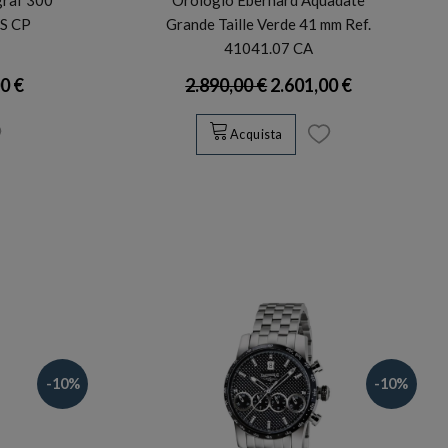
S CP
Grande Taille Verde 41 mm Ref.
41041.07 CA
0 €
2.890,00 €
2.601,00 €
Acquista
-10%
-10%