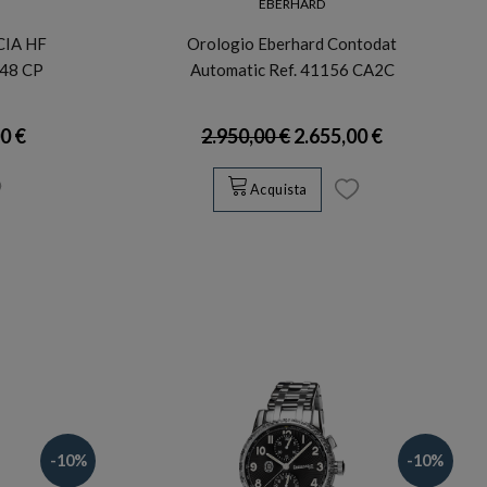
EBERHARD
CIA HF
Orologio Eberhard Contodat
048 CP
Automatic Ref. 41156 CA2C
0 €
2.950,00 €
2.655,00 €
Acquista
-10%
-10%