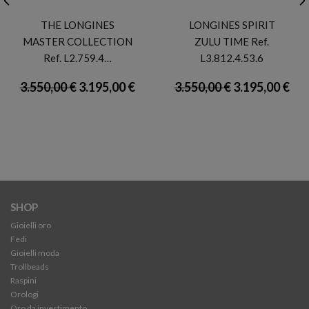
LONGINES
LONGINES
THE LONGINES
LONGINES SPIRIT
MASTER COLLECTION
ZULU TIME Ref.
Ref. L2.759.4…
L3.812.4.53.6
3.550,00 €
3.195,00 €
3.550,00 €
3.195,00 €
SHOP
Gioielli oro
Fedi
Gioielli moda
Trollbeads
Raspini
Orologi
Oro da investimento