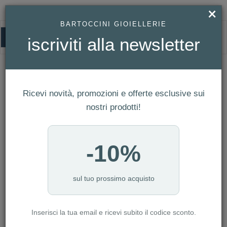
×
BARTOCCINI GIOIELLERIE
0
iscriviti alla newsletter
HOMEPAGE
OROLOGIO EBERHARD CHAMPION V REF. 31063 CA
Orologio Eberhard Champion V Ref.
31063 CA
Ricevi novità, promozioni e offerte esclusive sui
nostri prodotti!
-10%
sul tuo prossimo acquisto
Inserisci la tua email e ricevi subito il codice sconto.