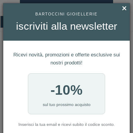
×
×
Affrettati! Questo articolo è
BARTOCCINI GIOIELLERIE
nel carrello di un altro utente!
0
iscriviti alla newsletter
HOMEPAGE
THE LONGINES MASTER COLLECTION REF. L2.759.4.92.6
THE LONGINES MASTER
COLLECTION Ref. L2.759.4.92.6
Ricevi novità, promozioni e offerte esclusive sui
nostri prodotti!
-10%
sul tuo prossimo acquisto
Inserisci la tua email e ricevi subito il codice sconto.