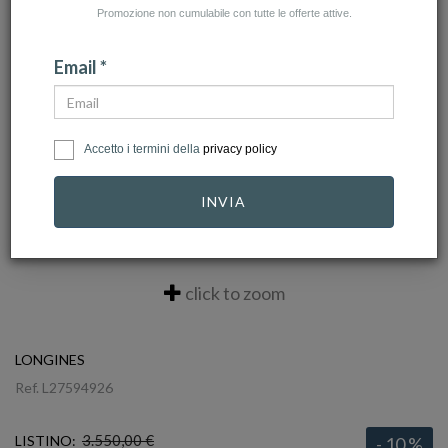
Promozione non cumulabile con tutte le offerte attive.
Email *
Accetto i termini della
privacy policy
INVIA
click to zoom
LONGINES
Ref.
L27594926
3.550,00 €
LISTINO:
- 10 %