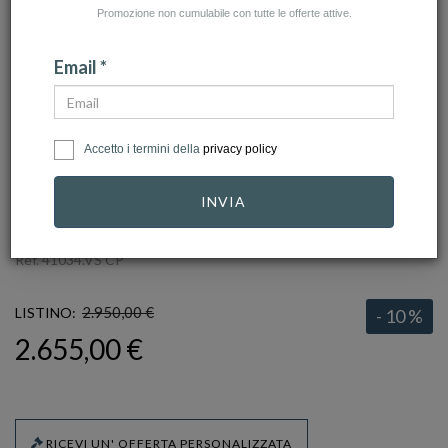
Promozione non cumulabile con tutte le offerte attive.
Email *
Accetto i termini della
privacy policy
click to zoom
INVIA
EBERHARD
Ref.
41034.VS CP
2.950,00 €
LISTINO:
- 10 %
2.655,00 €
RICEVI UN' OFFERTA PERSONALIZZATA