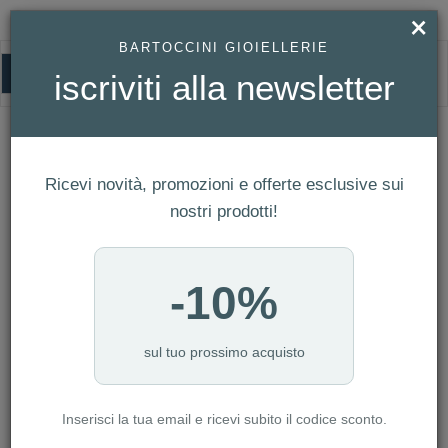
×
BARTOCCINI GIOIELLERIE
0
iscriviti alla newsletter
HOMEPAGE
OROLOGIO EBERHARD SCAFOGRAF 300 MCMLIX REF. 41034.VS CP
Orologio Eberhard Scafograf 300
Ricevi novità, promozioni e offerte esclusive sui
MCMLIX Ref. 41034.VS CP
nostri prodotti!
-10%
sul tuo prossimo acquisto
Inserisci la tua email e ricevi subito il codice sconto.