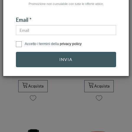
Promozione non cumulabile con tutte le offerte attive.
Email *
SEIKO
SEIKO
Accetto i termini della
privacy policy
Orologio Seiko 5
Orologio Seiko
Sport Automatico
Alpinist Automatico
INVIA
Ref. …
Nigh…
400,00 €
360,00 €
890,00 €
801,00 €
Acquista
Acquista