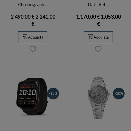
Chronograph…
Date Ref…
2.490,00 €
2.241,00
1.170,00 €
1.053,00
€
€
Acquista
Acquista
-15%
-10%