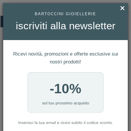
×
BARTOCCINI GIOIELLERIE
0
iscriviti alla newsletter
UOMO
HOMEPAGE
UOMO
Ricevi novità, promozioni e offerte esclusive sui
FILTRI
Ordina per
nostri prodotti!
Nuovi arrivi
NUMERO ARTICOLI:2255
-10%
sul tuo prossimo acquisto
-10%
-10%
Inserisci la tua email e ricevi subito il codice sconto.