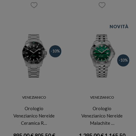
NOVITÀ
-10%
-10%
VENEZIANICO
VENEZIANICO
Orologio
Orologio
Venezianico Nereide
Venezianico Nereide
Ceramica R…
Malachite …
895,00 €
805,50 €
1.295,00 €
1.165,50