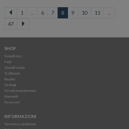
1
...
6
7
8
9
10
11
...
47
SHOP
Gioielli oro
Fedi
Gioielli moda
Trollbeads
Raspini
Orologi
Oro da investimento
Diamanti
Accessori
INFORMAZIONI
Termini e condizioni