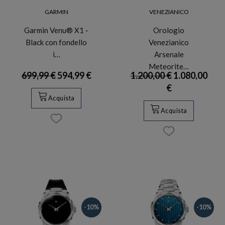
GARMIN
VENEZIANICO
Garmin Venu® X1 -
Orologio
Black con fondello
Venezianico
i…
Arsenale
Meteorite…
699,99 €
594,99 €
1.200,00 €
1.080,00
€
Acquista
Acquista
-10%
-10%