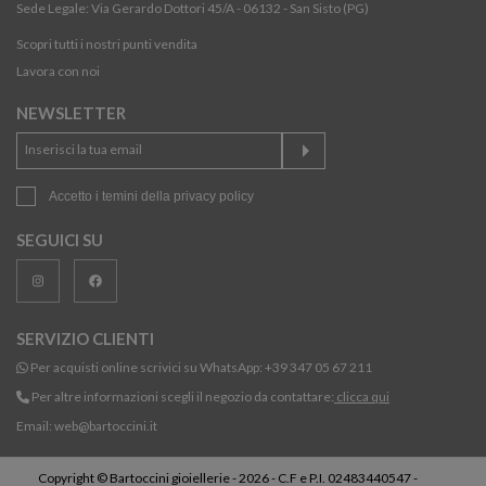
Sede Legale: Via Gerardo Dottori 45/A - 06132 - San Sisto (PG)
Scopri tutti i nostri punti vendita
Lavora con noi
NEWSLETTER
Accetto i temini della
privacy policy
SEGUICI SU
SERVIZIO CLIENTI
Per acquisti online scrivici su WhatsApp:
+39 347 05 67 211
Per altre informazioni scegli il negozio da contattare:
clicca qui
Email:
web@bartoccini.it
Copyright © Bartoccini gioiellerie - 2026 - C.F e P.I. 02483440547 -