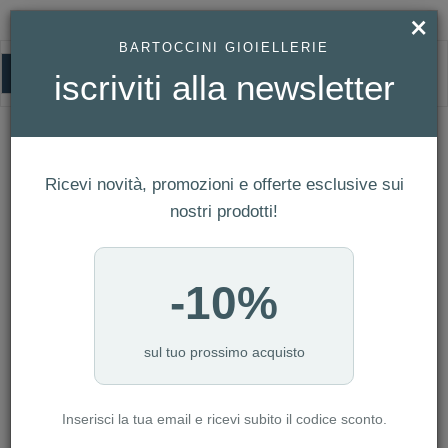
×
BARTOCCINI GIOIELLERIE
0
iscriviti alla newsletter
UOMO
HOMEPAGE
UOMO
Ricevi novità, promozioni e offerte esclusive sui
FILTRI
Ordina per
nostri prodotti!
Nuovi arrivi
NUMERO ARTICOLI:2266
-10%
sul tuo prossimo acquisto
-50%
Inserisci la tua email e ricevi subito il codice sconto.