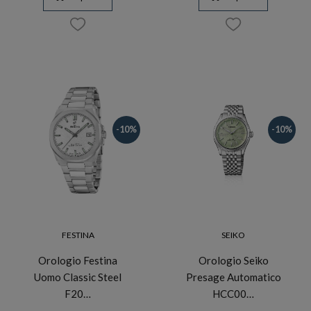
-10%
-10%
FESTINA
SEIKO
Orologio Festina
Orologio Seiko
Uomo Classic Steel
Presage Automatico
F20…
HCC00…