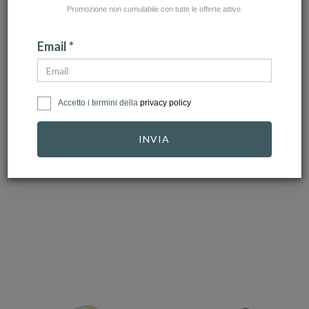
Promozione non cumulabile con tutte le offerte attive.
Email *
ZANCAN
ARMANI
Accetto i termini della
privacy policy
Anello Zancan da
Anello Armani Uomo
uomo in Oro e
Ref. EGS2032040
INVIA
Diamanti…
1.460,00 €
99,00 €
49,50 €