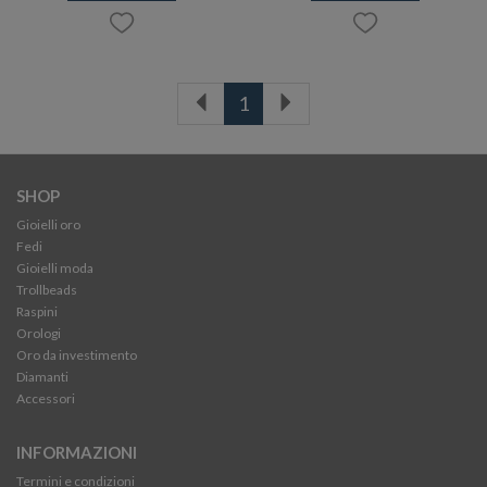
1
SHOP
Gioielli oro
Fedi
Gioielli moda
Trollbeads
Raspini
Orologi
Oro da investimento
Diamanti
Accessori
INFORMAZIONI
Termini e condizioni