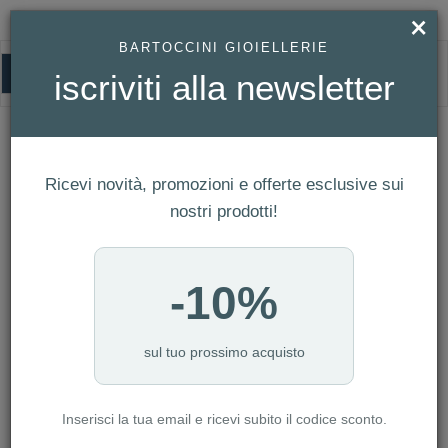
×
BARTOCCINI GIOIELLERIE
0
iscriviti alla newsletter
BARTOCCINI G
HOMEPAGE
BARTOCCINI G
Ricevi novità, promozioni e offerte esclusive sui
FILTRI
Ordina per
nostri prodotti!
Nuovi arrivi
NUMERO ARTICOLI:6
-10%
sul tuo prossimo acquisto
Inserisci la tua email e ricevi subito il codice sconto.