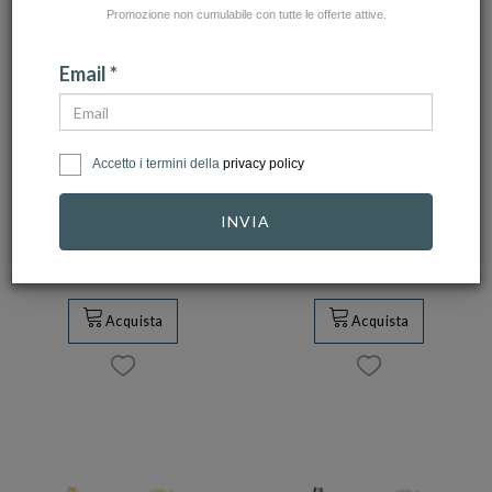
Promozione non cumulabile con tutte le offerte attive.
Email *
BARTOCCINI G
BARTOCCINI G
Accetto i termini della
privacy policy
Bracciale da
Orecchini cerchio in
bambino in Oro
Oro Bianco cm 2
INVIA
Giallo con …
Re…
390,00 €
400,00 €
Acquista
Acquista