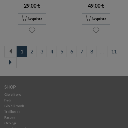
29,00 €
49,00 €
Acquista
Acquista
1
2
3
4
5
6
7
8
...
11
SHOP
Gioielli oro
Fedi
Gioielli moda
Trollbeads
Raspini
Orologi