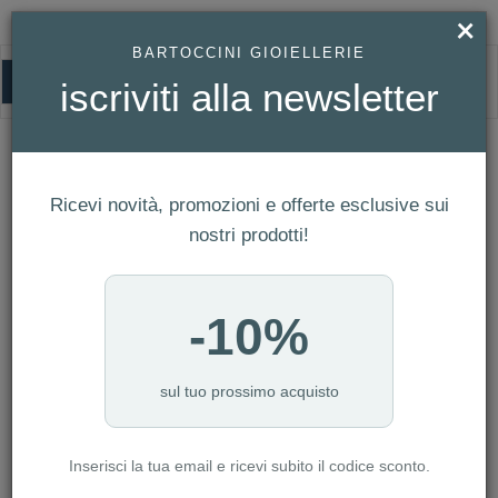
×
BARTOCCINI GIOIELLERIE
0
iscriviti alla newsletter
ROSATO
HOMEPAGE
ROSATO
Ricevi novità, promozioni e offerte esclusive sui
FILTRI
Ordina per
nostri prodotti!
Nuovi arrivi
NUMERO ARTICOLI:484
-10%
sul tuo prossimo acquisto
Inserisci la tua email e ricevi subito il codice sconto.