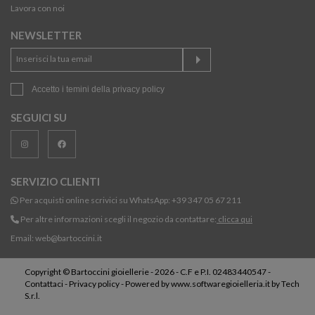
Lavora con noi
NEWSLETTER
Accetto i temini della
privacy policy
SEGUICI SU
SERVIZIO CLIENTI
Per acquisti online scrivici su WhatsApp:
+39 347 05 67 211
Per altre informazioni scegli il negozio da contattare:
clicca qui
Email:
web@bartoccini.it
Copyright © Bartoccini gioiellerie - 2026 - C.F e P.I. 02483440547 -
Contattaci
-
Privacy policy
- Powered by
www.softwaregioielleria.it
by
Tech
S.r.l.