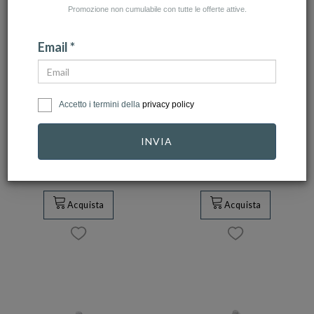
Promozione non cumulabile con tutte le offerte attive.
Email *
ROSATO
ROSATO
Accetto i termini della
privacy policy
Rosato - Charm
Rosato - Charm
STORIE argento
STORIE argento
INVIA
925/1000,…
925/1000,…
29,00 €
49,00 €
Acquista
Acquista