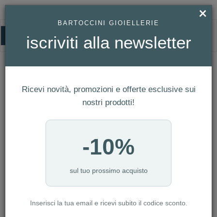
×
BARTOCCINI GIOIELLERIE
0
iscriviti alla newsletter
VENEZIANICO
HOMEPAGE
VENEZIANICO
Ricevi novità, promozioni e offerte esclusive sui
FILTRI
Ordina per
nostri prodotti!
Nuovi arrivi
NUMERO ARTICOLI:27
-10%
sul tuo prossimo acquisto
-10%
-10%
Inserisci la tua email e ricevi subito il codice sconto.