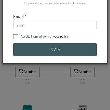
Promozione non cumulabile con tutte le offerte attive.
Email *
VENEZIANICO
VENEZIANICO
Accetto i termini della
privacy policy
Orologio
Orologio
Venezianico
Venezianico Nereide
INVIA
Arsenale
GMT 39 Ref…
Moissanit…
1.050,00 €
945,00 €
1.000,00 €
900,00 €
Acquista
Acquista