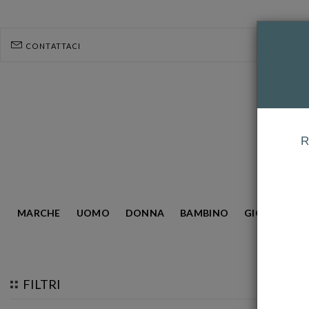
CONTATTACI
R
MARCHE
UOMO
DONNA
BAMBINO
GIOIELLERIA
HOMEPAGE
ZANCAN
FILTRI