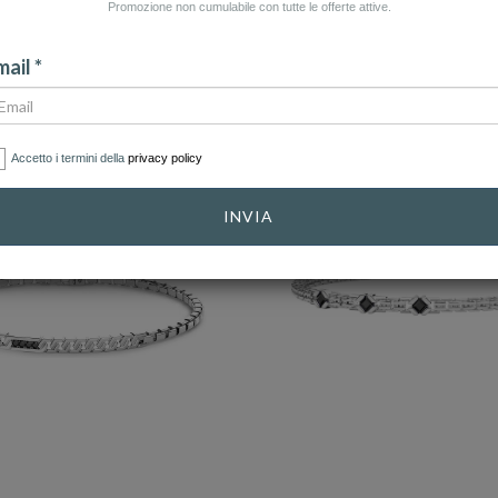
Promozione non cumulabile con tutte le offerte attive.
CATEGORIE
ail *
Accetto i termini della
privacy policy
INVIA