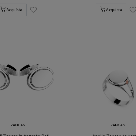
Acquista
Acquista
ZANCAN
ZANCAN
i Zancan in Argento Ref.
Anello Zancan da uom