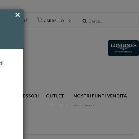
×
CESSO UTENTE
CARRELLO
0
i!
NTO
ACCESSORI
OUTLET
I NOSTRI PUNTI VENDITA
Nuovi arrivi
ORDINA PER