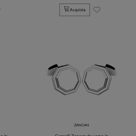
Acquista
ZANCAN
o in
Gemelli Zancan da uomo in