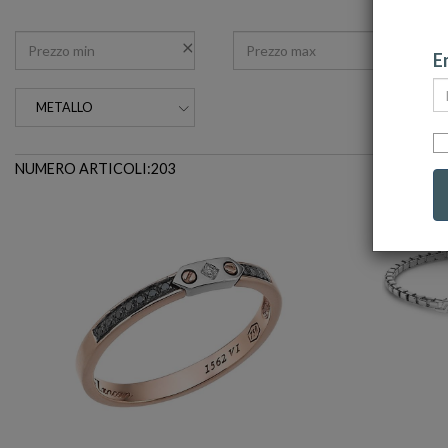
Em
METALLO
NUMERO ARTICOLI:203