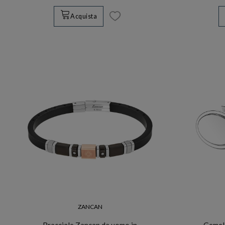
Acquista
ZANCAN
Bracciale Zancan da uomo in
Gemell