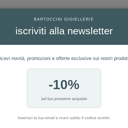
AC
BARTOCCINI GIOIELLERIE
iscriviti alla newsletter
icevi novità, promozioni e offerte esclusive sui nostri prodott
-10%
ERIA
FEDI
GIOIELLI MODA
OROLOGI
LUXURY WATCHE
I NOSTRI PUNTI VENDITA
sul tuo prossimo acquisto
Inserisci la tua email e ricevi subito il codice sconto.