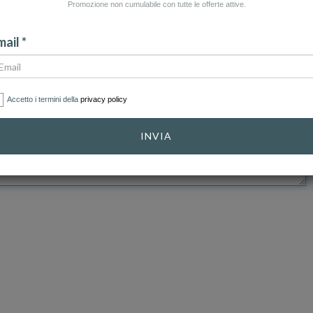
Promozione non cumulabile con tutte le offerte attive.
ail *
Accetto i termini della
privacy policy
INVIA