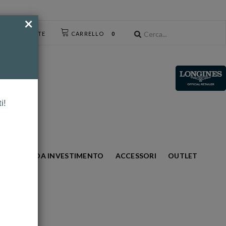
×
CESSO UTENTE
CARRELLO
0
i!
S
ORO DA INVESTIMENTO
ACCESSORI
OUTLET