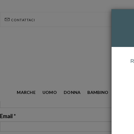
CONTATTACI
R
Nominativo *
MARCHE
UOMO
DONNA
BAMBINO
GIOIELL
Email *