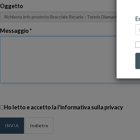
Oggetto
Em
Messaggio *
Ho letto e accetto la
l'informativa sulla privacy
Indietro