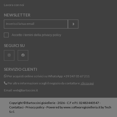
Lavora con noi
NEWSLETTER
Accetto i temini della
privacy policy
SEGUICI SU
SERVIZIO CLIENTI
Per acquisti online scrivici su WhatsApp:
+39 347 05 67 211
Per altre informazioni scegli il negozio da contattare:
clicca qui
Email:
web@bartoccini.it
Copyright © Bartoccini gioiellerie - 2026 - C.F e P.I. 02483440547 -
Contattaci
-
Privacy policy
- Powered by
www.softwaregioielleria.it
by
Tech
S.r.l.