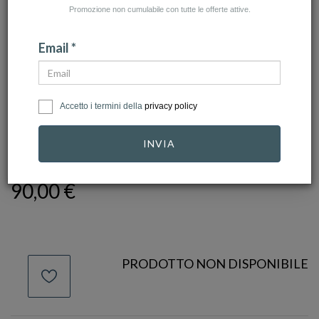
Promozione non cumulabile con tutte le offerte attive.
Email *
click to zoom
Accetto i termini della
privacy policy
UNODE50
INVIA
Ref.
ANI0265MTL00018
90,00 €
PRODOTTO NON DISPONIBILE