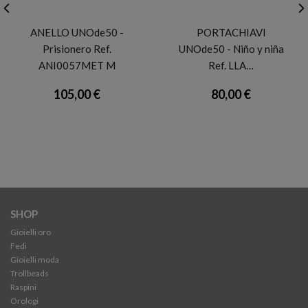
UNODE50
UNODE50
ANELLO UNOde50 -
PORTACHIAVI
Prisionero Ref.
UNOde50 - Niño y niña
ANI0057MET M
Ref. LLA…
105,00 €
80,00 €
SHOP
Gioielli oro
Fedi
Gioielli moda
Trollbeads
Raspini
Orologi