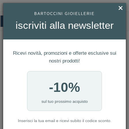
×
BARTOCCINI GIOIELLERIE
0
iscriviti alla newsletter
HOMEPAGE
ANELLO UNODE50 - CORAZÓN CLAVADO REF. ANI0265MTXL
ANELLO UNOde50 - Corazón clavado
Ricevi novità, promozioni e offerte esclusive sui
Ref. ANI0265MTXL
nostri prodotti!
-10%
sul tuo prossimo acquisto
Inserisci la tua email e ricevi subito il codice sconto.