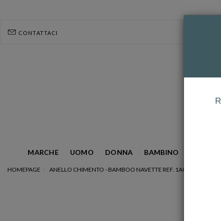
CONTATTACI
R
MARCHE
UOMO
DONNA
BAMBINO
GIOIELL
HOMEPAGE
ANELLO CHIMENTO - BAMBOO NAVETTE REF. 1A05843B16140