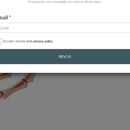
Promozione non cumulabile con tutte le offerte attive.
ail *
Accetto i termini della
privacy policy
INVIA