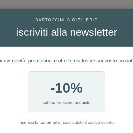
AC
BARTOCCINI GIOIELLERIE
iscriviti alla newsletter
icevi novità, promozioni e offerte esclusive sui nostri prodott
-10%
ERIA
FEDI
GIOIELLI MODA
OROLOGI
LUXURY WATCHE
I NOSTRI PUNTI VENDITA
sul tuo prossimo acquisto
Inserisci la tua email e ricevi subito il codice sconto.