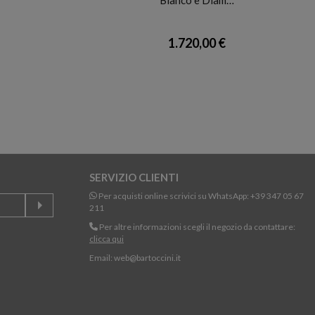
1.720,00 €
SERVIZIO CLIENTI
Per acquisti online scrivici su WhatsApp:
+39 347 05 67
211
Per altre informazioni scegli il negozio da contattare:
clicca qui
Email:
web@bartoccini.it