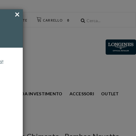
×
CESSO UTENTE
CARRELLO
0
i!
S
ORO DA INVESTIMENTO
ACCESSORI
OUTLET