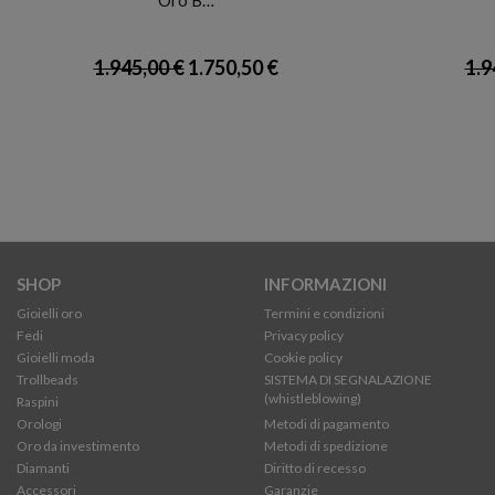
1.945,00 €
1.750,50 €
1.9
SHOP
INFORMAZIONI
Gioielli oro
Termini e condizioni
Fedi
Privacy policy
Gioielli moda
Cookie policy
Trollbeads
SISTEMA DI SEGNALAZIONE
(whistleblowing)
Raspini
Orologi
Metodi di pagamento
Oro da investimento
Metodi di spedizione
Diamanti
Diritto di recesso
Accessori
Garanzie