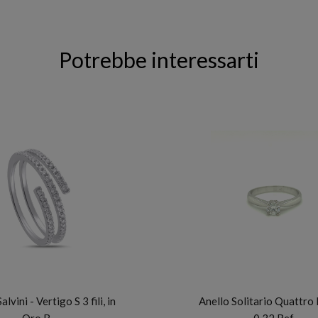
Potrebbe interessarti
SALVINI
FIDELA
alvini - Vertigo S 3 fili, in
Anello Solitario Quattro 
Oro B…
0,32 Ref.…