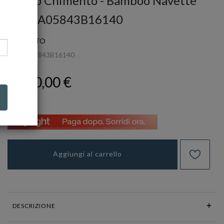
Anello Chimento - Bamboo Navette
Ref. 1A05843B16140
CHIMENTO
Ref.
1A05843B16140
1.750,00 €
Aggiungi al carrello
DESCRIZIONE