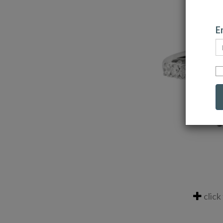
Em
click