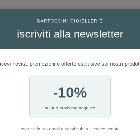
AC
BARTOCCINI GIOIELLERIE
iscriviti alla newsletter
icevi novità, promozioni e offerte esclusive sui nostri prodott
-10%
FEDI
GIOIELLI MODA
OROLOGI
ORO DA INVESTIME
48-13
sul tuo prossimo acquisto
Inserisci la tua email e ricevi subito il codice sconto.