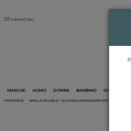
CONTATTACI
R
MARCHE
UOMO
DONNA
BAMBINO
GIOIELLERIA
HOMEPAGE
ANELLO RECARLO - SOLITARIO ANNIVERSARY REF. R01SF014/0