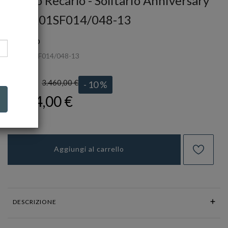
Anello Recarlo - Solitario Anniversary
Ref. R01SF014/048-13
RECARLO
Ref.
R01SF014/048-13
3.460,00 €
LISTINO:
- 10 %
3.114,00 €
Aggiungi al carrello
DESCRIZIONE