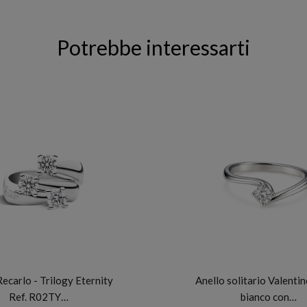
Potrebbe interessarti
RECARLO
FIDELA
Recarlo - Trilogy Eternity
Anello solitario Valentin
Ref. R02TY…
bianco con…