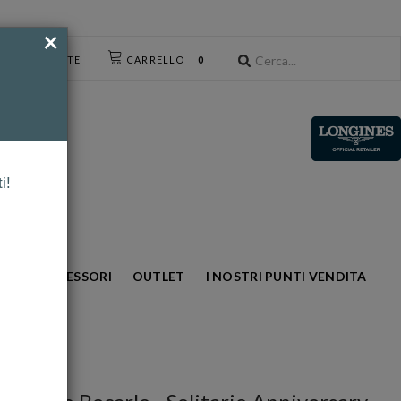
×
CESSO UTENTE
CARRELLO
0
i!
NTO
ACCESSORI
OUTLET
I NOSTRI PUNTI VENDITA