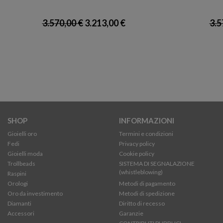
3.570,00 €
3.213,00 €
3.5
SHOP
INFORMAZIONI
Gioielli oro
Termini e condizioni
Fedi
Privacy policy
Gioielli moda
Cookie policy
Trollbeads
SISTEMA DI SEGNALAZIONE
(whistleblowing)
Raspini
Orologi
Metodi di pagamento
Oro da investimento
Metodi di spedizione
Diamanti
Diritto di recesso
Accessori
Garanzie