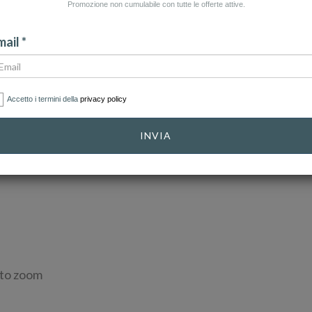
Promozione non cumulabile con tutte le offerte attive.
ail *
Accetto i termini della
privacy policy
INVIA
 to zoom