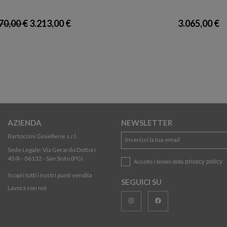
70,00 €
3.213,00 €
3.065,00 €
AZIENDA
NEWSLETTER
Bartoccini Gioiellerie s.r.l.
Sede Legale: Via Gerardo Dottori
45/A - 06132 - San Sisto (PG)
privacy policy
Accetto i temini della
Scopri tutti i nostri punti vendita
SEGUICI SU
Lavora con noi