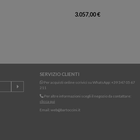
3.057,00 €
SERVIZIO CLIENTI
Per acquisti online scrivici su WhatsApp:
+39 347 05 67
211
Per altre informazioni scegli il negozio da contattare:
clicca qui
Email:
web@bartoccini.it