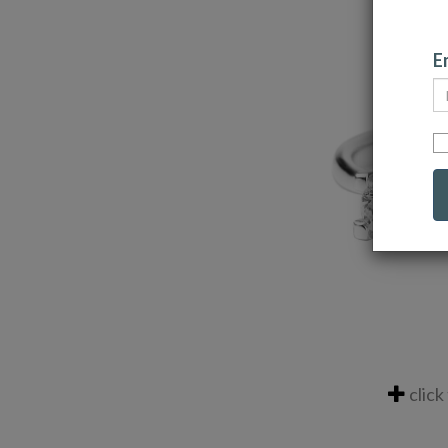
Em
click