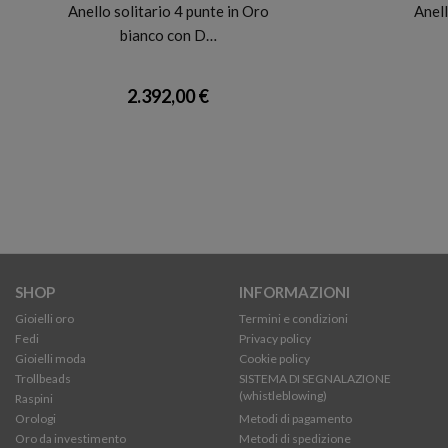
Anello solitario 4 punte in Oro
Anell
bianco con D…
2.392,00 €
SHOP
INFORMAZIONI
Gioielli oro
Termini e condizioni
Fedi
Privacy policy
Gioielli moda
Cookie policy
Trollbeads
SISTEMA DI SEGNALAZIONE
(whistleblowing)
Raspini
Orologi
Metodi di pagamento
Oro da investimento
Metodi di spedizione