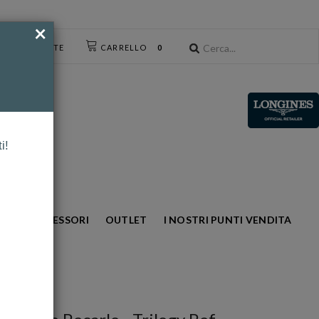
×
CESSO UTENTE
CARRELLO
0
i!
NTO
ACCESSORI
OUTLET
I NOSTRI PUNTI VENDITA