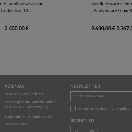
o Filodellavita Classic
Anello Recarlo - Ver
Collection, 13 …
Anniversary Glam 
2.400,00 €
2.630,00 €
2.367,
AZIENDA
NEWSLETTER
Bartoccini Gioiellerie s.r.l.
Sede Legale: Via Gerardo Dottori
45/A - 06132 - San Sisto (PG)
privacy policy
Accetto i temini della
Scopri tutti i nostri punti vendita
SEGUICI SU
Lavora con noi