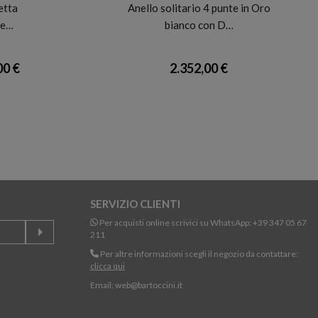
etta
Anello solitario 4 punte in Oro
Re…
bianco con D…
00 €
2.352,00 €
SERVIZIO CLIENTI
Per acquisti online scrivici su WhatsApp:
+39 347 05 67
211
Per altre informazioni scegli il negozio da contattare:
clicca qui
Email:
web@bartoccini.it