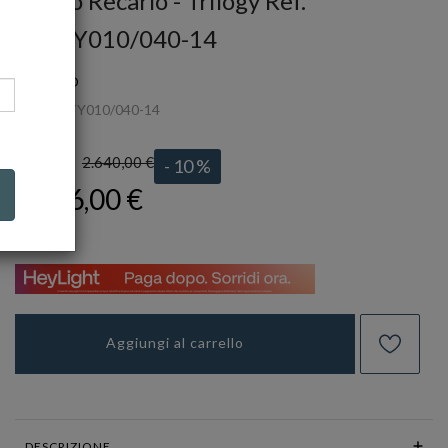
Anello Recarlo - Trilogy Ref.
R30TY010/040-14
RECARLO
Ref.
R30TY010/040-14
2.640,00 €
LISTINO:
- 10 %
2.376,00 €
Aggiungi al carrello
DESCRIZIONE