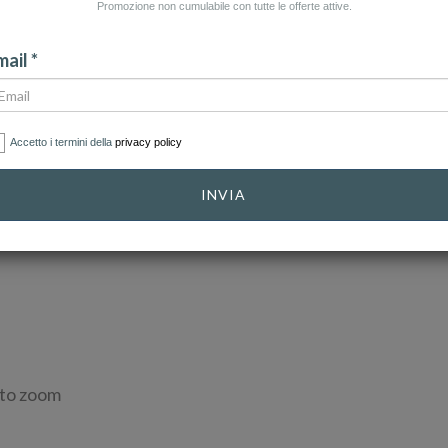
Promozione non cumulabile con tutte le offerte attive.
ail *
Accetto i termini della
privacy policy
INVIA
 to zoom