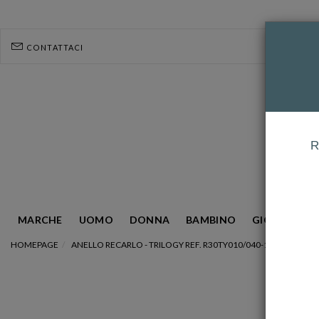
CONTATTACI
R
MARCHE
UOMO
DONNA
BAMBINO
GIOIELLERIA
HOMEPAGE
ANELLO RECARLO - TRILOGY REF. R30TY010/040-14