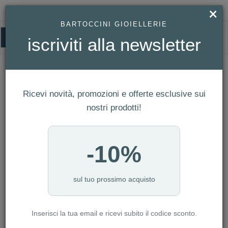
×
BARTOCCINI GIOIELLERIE
0
iscriviti alla newsletter
HOMEPAGE
ANELLO RECARLO - VERETTA DIAMANTI ANNIVERSARY REF. R01GD741-
14
Anello Recarlo - Veretta Diamanti
Ricevi novità, promozioni e offerte esclusive sui
Anniversary Ref. R01GD741-14
nostri prodotti!
-10%
sul tuo prossimo acquisto
Inserisci la tua email e ricevi subito il codice sconto.