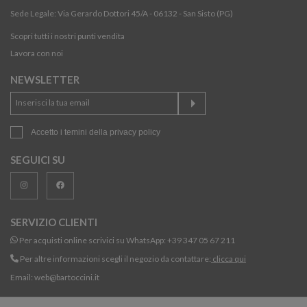
Sede Legale: Via Gerardo Dottori 45/A - 06132 - San Sisto (PG)
Scopri tutti i nostri punti vendita
Lavora con noi
NEWSLETTER
Accetto i temini della
privacy policy
SEGUICI SU
SERVIZIO CLIENTI
Per acquisti online scrivici su WhatsApp:
+39 347 05 67 211
Per altre informazioni scegli il negozio da contattare:
clicca qui
Email:
web@bartoccini.it