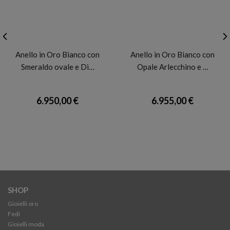
BARTOCCINI C
FIDELA
Anello in Oro Bianco con
Anello in Oro Bianco con
Smeraldo ovale e Di…
Opale Arlecchino e …
6.950,00 €
6.955,00 €
SHOP
Gioielli oro
Fedi
Gioielli moda