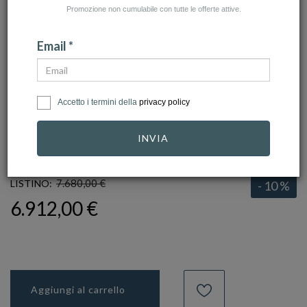
Promozione non cumulabile con tutte le offerte attive.
Email *
click to zoom
Accetto i termini della
privacy policy
RECARLO
INVIA
Ref.
R01GD741-14
7.680,00 €
LISTINO:
- 10 %
6.912,00 €
Aggiungi al carrello