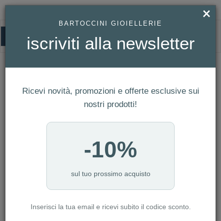
×
BARTOCCINI GIOIELLERIE
0
iscriviti alla newsletter
HOMEPAGE
ANELLO SALVINI - SOLITARIO LAVINIA MIS. 13 REF. 20076823
Anello Salvini - Solitario Lavinia Mis. 13
Ref. 20076823
Ricevi novità, promozioni e offerte esclusive sui
nostri prodotti!
-10%
sul tuo prossimo acquisto
Inserisci la tua email e ricevi subito il codice sconto.