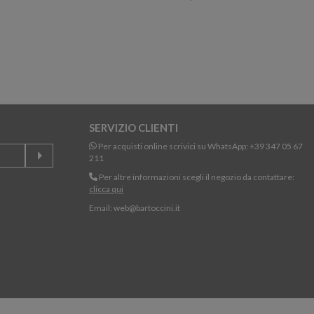
SERVIZIO CLIENTI
Per acquisti online scrivici su WhatsApp:
+39 347 05 67
211
Per altre informazioni scegli il negozio da contattare:
clicca qui
Email:
web@bartoccini.it