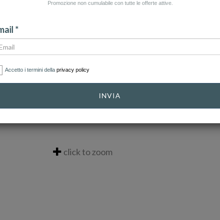
Promozione non cumulabile con tutte le offerte attive.
ail *
Accetto i termini della
privacy policy
INVIA
click to zoom