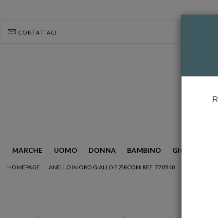
CONTATTACI
R
MARCHE
UOMO
DONNA
BAMBINO
GIOIELLERIA
HOMEPAGE
ANELLO IN ORO GIALLO E ZIRCONI REF. 770548