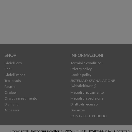
SHOP
INFORMAZIONI
Gioielli oro
Termini e condizioni
Fedi
Privacy policy
Gioielli moda
Cookie policy
Trollbeads
SISTEMA DI SEGNALAZIONE
(whistleblowing)
Raspini
Orologi
Metodi di pagamento
Oro da investimento
Metodi di spedizione
Diamanti
Diritto di recesso
Accessori
Garanzie
CONTRIBUTI PUBBLICI
Copyright © Bartoccini gioiellerie - 2026 - C.F e P.I. 02483440547 -
Contattaci