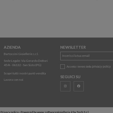
AZIENDA
NEWSLETTER
Bartoccini Gioiellerie s.r.l.
Sede Legale: Via Gerardo Dottori
45/A - 06132 - San Sisto (PG)
privacy policy
Accetto i temini della
Scopri tutti i nostri punti vendita
SEGUICI SU
Lavora con noi
-
Privacy policy
- Powered by
www.softwaregioielleria.it
by
Tech S.r.l.