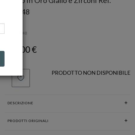
Anello in Oro Giallo e Zirconi Ref.
770548
FACCO
Ref.
770548
282,00 €
PRODOTTO NON DISPONIBILE
DESCRIZIONE
PRODOTTI ORIGINALI