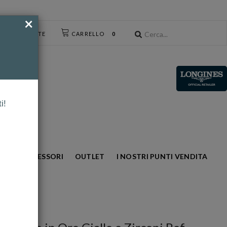
×
CESSO UTENTE
CARRELLO
0
i!
NTO
ACCESSORI
OUTLET
I NOSTRI PUNTI VENDITA