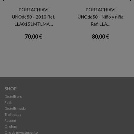
UNODE50
UNODE50
PORTACHIAVI
PORTACHIAVI
UNOde50 - 2010 Ref.
UNOde50 - Niño y niña
LLA0151MTLMA…
Ref. LLA…
70,00 €
80,00 €
SHOP
Gioielli oro
Fedi
Gioielli moda
Trollbeads
Raspini
Orologi
Oro da investimento