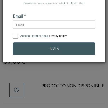
Promozione non cumulabile con tutte le offerte attive.
Email *
click to zoom
Accetto i termini della
privacy policy
UNODE50
Ref.
PUL1208MTL0000M
INVIA
59,00 €
PRODOTTO NON DISPONIBILE