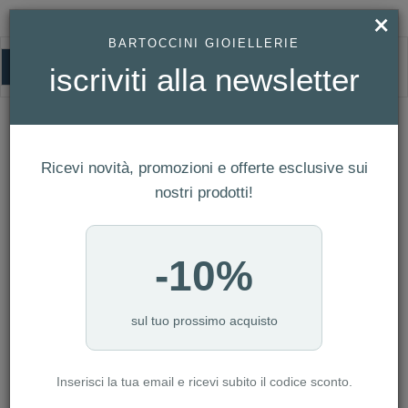
×
BARTOCCINI GIOIELLERIE
0
iscriviti alla newsletter
HOMEPAGE
BRACCIALE UNODE50 - TRAVESÍA REF. PUL1208MTL0000M
BRACCIALE UNOde50 - Travesía Ref.
PUL1208MTL0000M
Ricevi novità, promozioni e offerte esclusive sui
nostri prodotti!
-10%
sul tuo prossimo acquisto
Inserisci la tua email e ricevi subito il codice sconto.