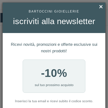
×
BARTOCCINI GIOIELLERIE
0
iscriviti alla newsletter
HOMEPAGE
BRACCIALE CHIMENTO - ACCENTI REF. 1B02528ZB2180
Bracciale Chimento - Accenti Ref.
1B02528ZB2180
Ricevi novità, promozioni e offerte esclusive sui
nostri prodotti!
-10%
sul tuo prossimo acquisto
Inserisci la tua email e ricevi subito il codice sconto.