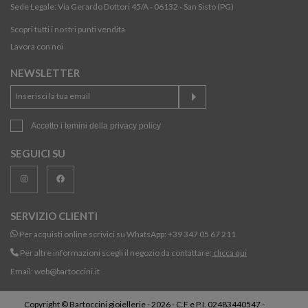
Sede Legale: Via Gerardo Dottori 45/A - 06132 - San Sisto (PG)
Scopri tutti i nostri punti vendita
Lavora con noi
NEWSLETTER
Accetto i temini della
privacy policy
SEGUICI SU
SERVIZIO CLIENTI
Per acquisti online scrivici su WhatsApp:
+39 347 05 67 211
Per altre informazioni scegli il negozio da contattare:
clicca qui
Email:
web@bartoccini.it
Copyright © Bartoccini gioiellerie - 2026 - C.F e P.I. 02483440547 -