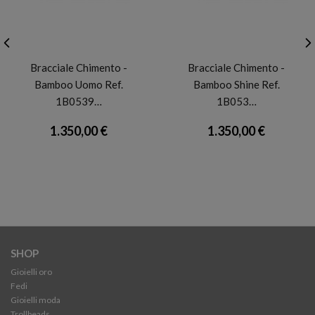
CHIMENTO
CHIMENTO
Bracciale Chimento -
Bracciale Chimento -
Bamboo Uomo Ref.
Bamboo Shine Ref.
1B0539…
1B053…
1.350,00 €
1.350,00 €
SHOP
Gioielli oro
Fedi
Gioielli moda
Trollbeads