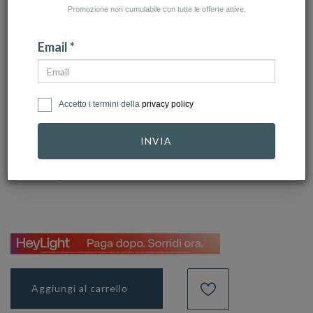
Promozione non cumulabile con tutte le offerte attive.
Email *
click to zoom
Accetto i termini della
privacy policy
CHIMENTO
Ref.
1B02528ZB2180
INVIA
1.290,00 €
Aggiungi al carrello