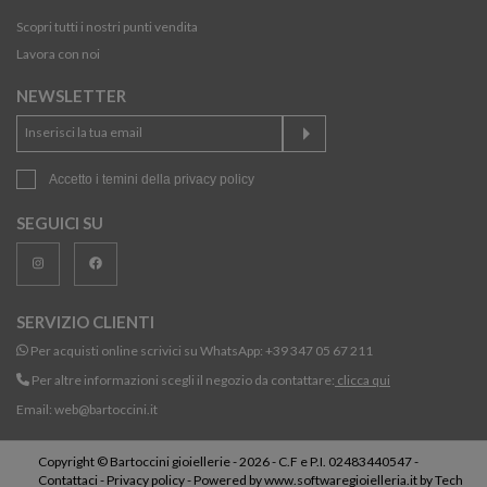
Scopri tutti i nostri punti vendita
Lavora con noi
NEWSLETTER
Accetto i temini della
privacy policy
SEGUICI SU
SERVIZIO CLIENTI
Per acquisti online scrivici su WhatsApp:
+39 347 05 67 211
Per altre informazioni scegli il negozio da contattare:
clicca qui
Email:
web@bartoccini.it
Copyright © Bartoccini gioiellerie - 2026 - C.F e P.I. 02483440547 -
Contattaci
-
Privacy policy
- Powered by
www.softwaregioielleria.it
by
Tech