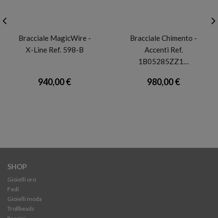
MAGICWIRE
CHIMENTO
Bracciale MagicWire -
Bracciale Chimento -
X-Line Ref. 598-B
Accenti Ref.
1B05285ZZ1…
940,00 €
980,00 €
SHOP
Gioielli oro
Fedi
Gioielli moda
Trollbeads