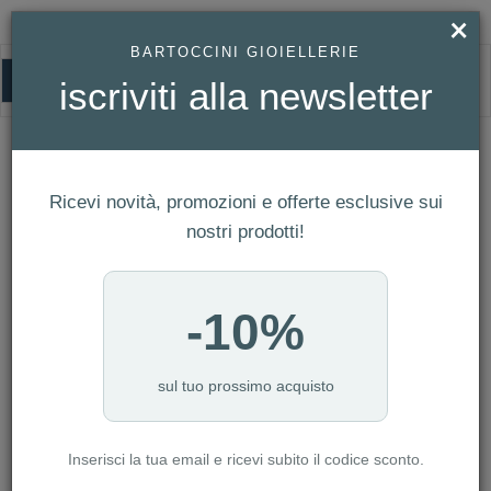
×
BARTOCCINI GIOIELLERIE
0
iscriviti alla newsletter
HOMEPAGE
BRACCIALE CHIMENTO - ACCENTI REF. 1B05288ZZ1180
Bracciale Chimento - Accenti Ref.
1B05288ZZ1180
Ricevi novità, promozioni e offerte esclusive sui
nostri prodotti!
-10%
sul tuo prossimo acquisto
Inserisci la tua email e ricevi subito il codice sconto.