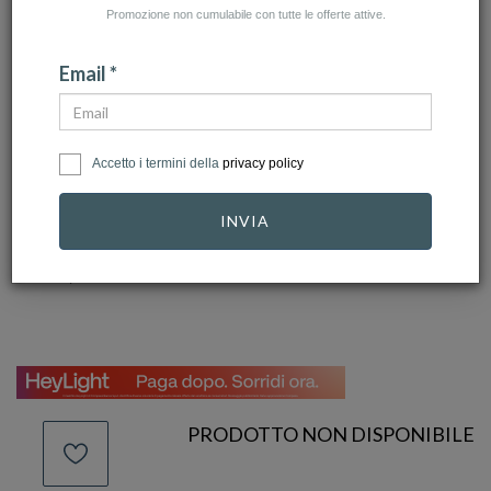
Promozione non cumulabile con tutte le offerte attive.
Email *
click to zoom
Accetto i termini della
privacy policy
CHIMENTO
Ref.
1B05288ZZ1180
INVIA
910,00 €
PRODOTTO NON DISPONIBILE