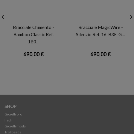
CHIMENTO
MAGICWIRE
Bracciale Chimento -
Bracciale MagicWire -
Bamboo Classic Ref.
Silenzio Ref. 16-B3F-G…
1B0…
690,00 €
690,00 €
SHOP
Gioielli oro
Fedi
Gioielli moda
Trollbeads