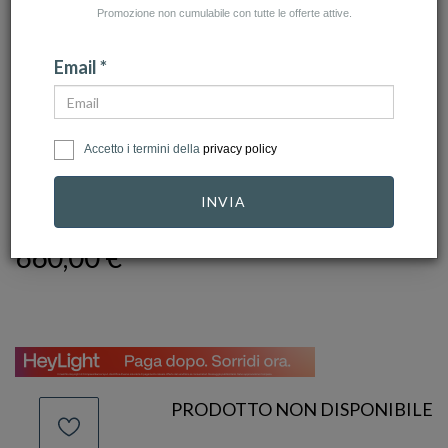
Promozione non cumulabile con tutte le offerte attive.
Email *
click to zoom
Accetto i termini della
privacy policy
CHIMENTO
INVIA
Ref.
1B02687ZZ5200
660,00 €
PRODOTTO NON DISPONIBILE