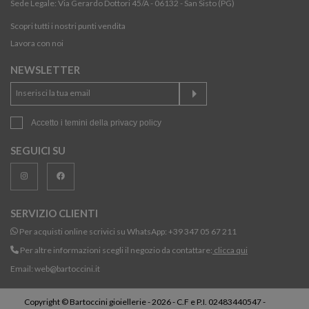
Sede Legale: Via Gerardo Dottori 45/A - 06132 - San Sisto (PG)
Scopri tutti i nostri punti vendita
Lavora con noi
NEWSLETTER
Accetto i temini della
privacy policy
SEGUICI SU
SERVIZIO CLIENTI
Per acquisti online scrivici su WhatsApp:
+39 347 05 67 211
Per altre informazioni scegli il negozio da contattare:
clicca qui
Email:
web@bartoccini.it
Copyright © Bartoccini gioiellerie - 2026 - C.F e P.I. 02483440547 -