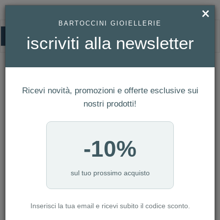
×
BARTOCCINI GIOIELLERIE
0
iscriviti alla newsletter
HOMEPAGE
BRACCIALE CHIMENTO - BAMBOO CLASSIC REF. 1B02687ZZ5200
Bracciale Chimento - Bamboo Classic
Ricevi novità, promozioni e offerte esclusive sui
Ref. 1B02687ZZ5200
nostri prodotti!
-10%
sul tuo prossimo acquisto
Inserisci la tua email e ricevi subito il codice sconto.