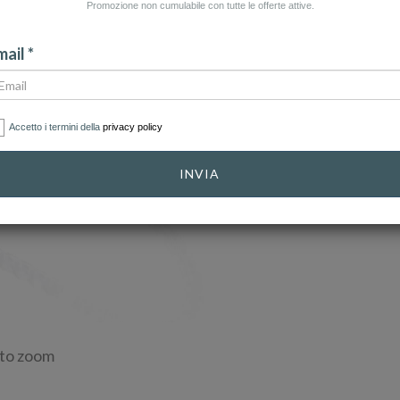
Promozione non cumulabile con tutte le offerte attive.
ail *
Accetto i termini della
privacy policy
INVIA
 to zoom