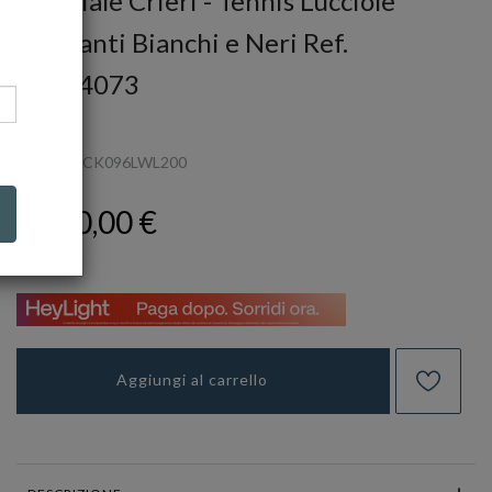
Bracciale Crieri - Tennis Lucciole
Diamanti Bianchi e Neri Ref.
00004073
CRIERI
Ref.
BTELCK096LWL200
1.700,00 €
Aggiungi al carrello