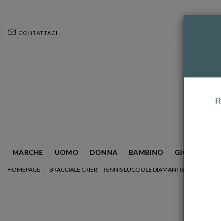
CONTATTACI
R
MARCHE
UOMO
DONNA
BAMBINO
GIOIELLERIA
HOMEPAGE
BRACCIALE CRIERI - TENNIS LUCCIOLE DIAMANTI BIANCHI E NER