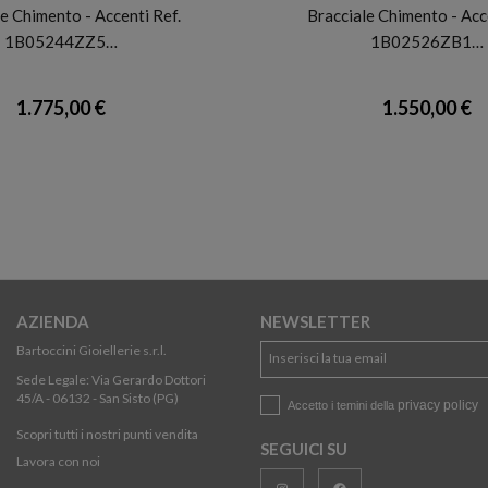
e Chimento - Accenti Ref.
Bracciale Chimento - Acc
1B05244ZZ5…
1B02526ZB1…
1.775,00 €
1.550,00 €
AZIENDA
NEWSLETTER
Bartoccini Gioiellerie s.r.l.
Sede Legale: Via Gerardo Dottori
45/A - 06132 - San Sisto (PG)
privacy policy
Accetto i temini della
Scopri tutti i nostri punti vendita
SEGUICI SU
Lavora con noi