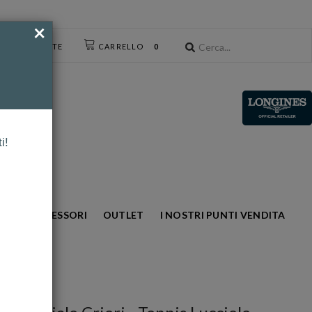
×
CESSO UTENTE
CARRELLO
0
i!
NTO
ACCESSORI
OUTLET
I NOSTRI PUNTI VENDITA