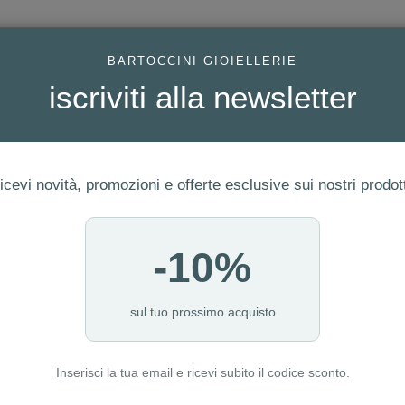
AC
BARTOCCINI GIOIELLERIE
iscriviti alla newsletter
icevi novità, promozioni e offerte esclusive sui nostri prodott
-10%
FEDI
GIOIELLI MODA
OROLOGI
ORO DA INVESTIME
I REF. 00004073
sul tuo prossimo acquisto
Inserisci la tua email e ricevi subito il codice sconto.