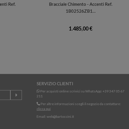
enti Ref.
Bracciale Chimento - Accenti Ref.
1B02526ZB1…
1.485,00 €
SERVIZIO CLIENTI
Per acquisti online scrivici su WhatsApp:
+39 347 05 67
211
Per altre informazioni scegli il negozio da contattare:
clicca qui
Email:
web@bartoccini.it