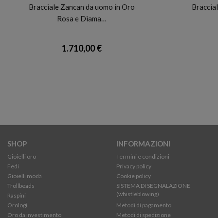
Bracciale Zancan da uomo in Oro
Braccial
Rosa e Diama…
1.710,00 €
SHOP
INFORMAZIONI
Gioielli oro
Termini e condizioni
Fedi
Privacy policy
Gioielli moda
Cookie policy
Trollbeads
SISTEMA DI SEGNALAZIONE
(whistleblowing)
Raspini
Orologi
Metodi di pagamento
Oro da investimento
Metodi di spedizione