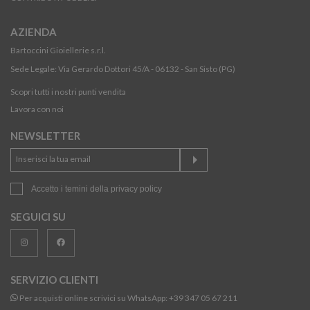
AZIENDA
Bartoccini Gioiellerie s.r.l.
Sede Legale: Via Gerardo Dottori 45/A - 06132 - San Sisto (PG)
Scopri tutti i nostri punti vendita
Lavora con noi
NEWSLETTER
Accetto i temini della
privacy policy
SEGUICI SU
SERVIZIO CLIENTI
Per acquisti online scrivici su WhatsApp:
+39 347 05 67 211