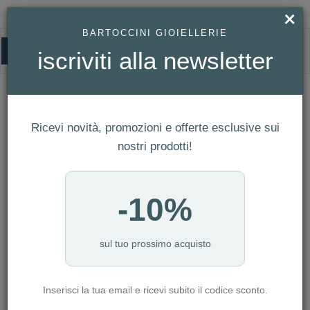
×
BARTOCCINI GIOIELLERIE
0
iscriviti alla newsletter
HOMEPAGE
BRACCIALE KARL LAGERFELD REF. KLAYC24
Bracciale Karl Lagerfeld Ref. KLAYC24
Ricevi novità, promozioni e offerte esclusive sui
nostri prodotti!
-10%
sul tuo prossimo acquisto
Inserisci la tua email e ricevi subito il codice sconto.