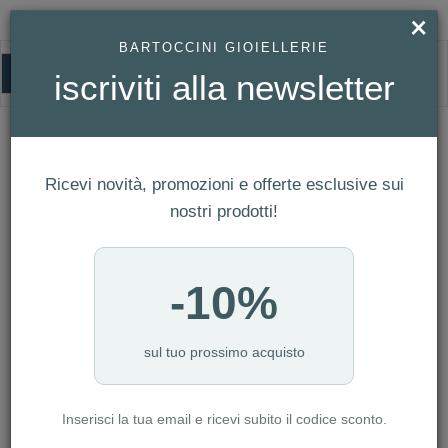
×
BARTOCCINI GIOIELLERIE
0
iscriviti alla newsletter
HOMEPAGE
BRACCIALE KARL LAGERFELD REF. KLAYC26
Bracciale Karl Lagerfeld Ref. KLAYC26
Ricevi novità, promozioni e offerte esclusive sui
nostri prodotti!
-10%
sul tuo prossimo acquisto
Inserisci la tua email e ricevi subito il codice sconto.