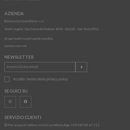
AZIENDA
Bartoccini Gioiellerie s.r.l.
Sede Legale: Via Gerardo Dottori 45/A - 06132 - San Sisto (PG)
Scopri tutti i nostri punti vendita
Lavora con noi
NEWSLETTER
Accetto i temini della
privacy policy
SEGUICI SU
SERVIZIO CLIENTI
Per acquisti online scrivici su WhatsApp:
+39 347 05 67 211