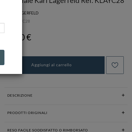
Bracciale Karl Lagerfeld Ref. KLAYC28
KARL LAGERFELD
Ref.
KLAYC28
99,00 €
Aggiungi al carrello
DESCRIZIONE
PRODOTTI ORIGINALI
RESO FACILE SODDISFATTO O RIMBORSATO