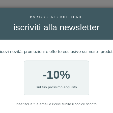
AC
BARTOCCINI GIOIELLERIE
iscriviti alla newsletter
icevi novità, promozioni e offerte esclusive sui nostri prodott
-10%
ERIA
FEDI
GIOIELLI MODA
OROLOGI
LUXURY WATCHE
I NOSTRI PUNTI VENDITA
sul tuo prossimo acquisto
Inserisci la tua email e ricevi subito il codice sconto.