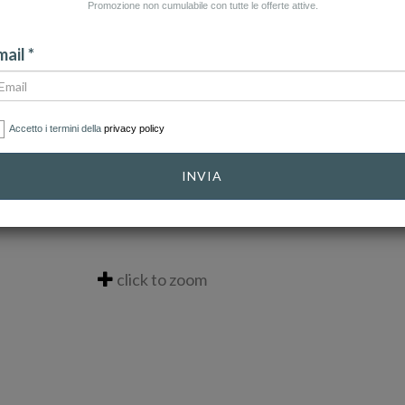
Promozione non cumulabile con tutte le offerte attive.
ail *
Accetto i termini della
privacy policy
INVIA
click to zoom