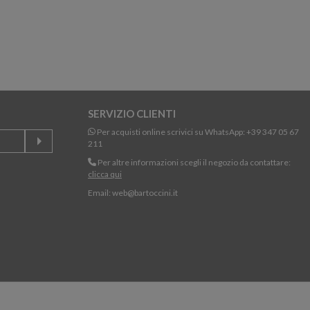
SERVIZIO CLIENTI
Per acquisti online scrivici su WhatsApp:
+39 347 05 67
211
Per altre informazioni scegli il negozio da contattare:
clicca qui
Email:
web@bartoccini.it