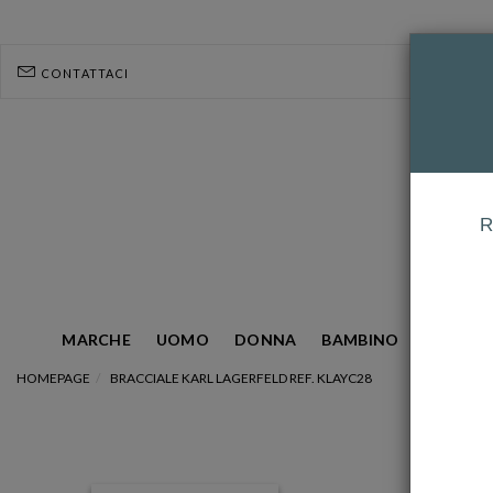
CONTATTACI
R
MARCHE
UOMO
DONNA
BAMBINO
GIOIELL
HOMEPAGE
BRACCIALE KARL LAGERFELD REF. KLAYC28