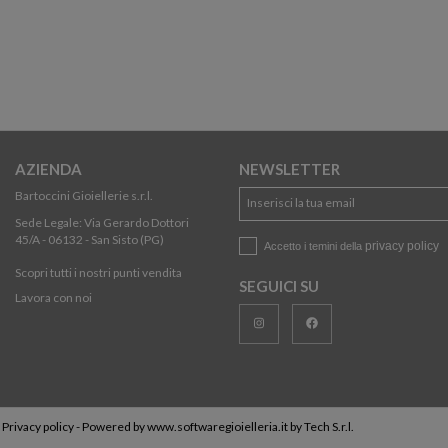
AZIENDA
NEWSLETTER
Bartoccini Gioiellerie s.r.l.
Sede Legale: Via Gerardo Dottori
45/A - 06132 - San Sisto (PG)
privacy policy
Accetto i temini della
Scopri tutti i nostri punti vendita
SEGUICI SU
Lavora con noi
-
Privacy policy
- Powered by
www.softwaregioielleria.it
by
Tech S.r.l.