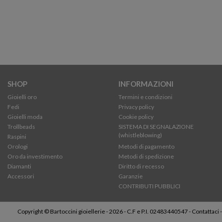
SHOP
INFORMAZIONI
Gioielli oro
Termini e condizioni
Fedi
Privacy policy
Gioielli moda
Cookie policy
Trollbeads
SISTEMA DI SEGNALAZIONE
(whistleblowing)
Raspini
Orologi
Metodi di pagamento
Oro da investimento
Metodi di spedizione
Diamanti
Diritto di recesso
Accessori
Garanzie
CONTRIBUTI PUBBLICI
Copyright © Bartoccini gioiellerie - 2026 - C.F e P.I. 02483440547 -
Contattaci