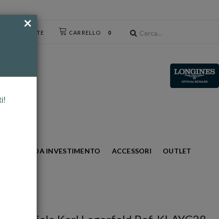
×
CESSO UTENTE
CARRELLO
0
i!
S
ORO DA INVESTIMENTO
ACCESSORI
OUTLET