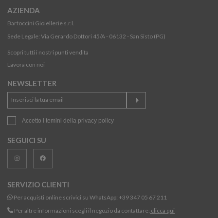
AZIENDA
Bartoccini Gioiellerie s.r.l.
Sede Legale: Via Gerardo Dottori 45/A - 06132 - San Sisto (PG)
Scopri tutti i nostri punti vendita
Lavora con noi
NEWSLETTER
Accetto i temini della
privacy policy
SEGUICI SU
SERVIZIO CLIENTI
Per acquisti online scrivici su WhatsApp:
+39 347 05 67 211
Per altre informazioni scegli il negozio da contattare:
clicca qui