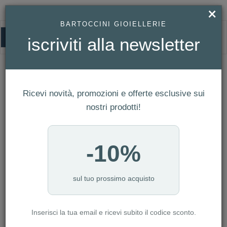
×
BARTOCCINI GIOIELLERIE
0
iscriviti alla newsletter
HOMEPAGE
BRACCIALE MICHAEL KORS REF. MKC1107AN710
Bracciale Michael Kors Ref.
MKC1107AN710
Ricevi novità, promozioni e offerte esclusive sui
nostri prodotti!
-10%
sul tuo prossimo acquisto
Inserisci la tua email e ricevi subito il codice sconto.