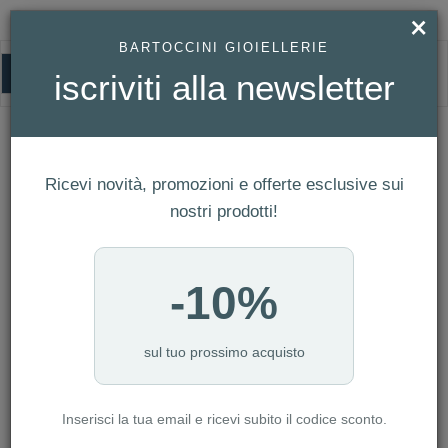
×
BARTOCCINI GIOIELLERIE
0
iscriviti alla newsletter
HOMEPAGE
BRACCIALE RECARLO - TENNIS FACE CUBE MODELLO T39SE883/DK
Bracciale Recarlo - Tennis Face Cube
Ricevi novità, promozioni e offerte esclusive sui
Modello T39SE883/DK
nostri prodotti!
-10%
sul tuo prossimo acquisto
Inserisci la tua email e ricevi subito il codice sconto.