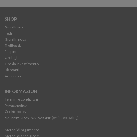
SHOP
Gioielli oro
Fedi
Gioielli moda
Trollbeads
Raspini
Orologi
Oro da investimento
Diamanti
Accessori
INFORMAZIONI
Termini e condizioni
Privacy policy
Cookie policy
SISTEMA DI SEGNALAZIONE (whistleblowing)
Metodi di pagamento
Metodi di spedizione