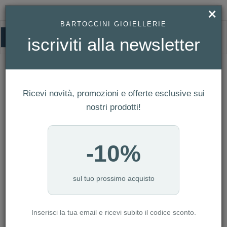
×
BARTOCCINI GIOIELLERIE
0
iscriviti alla newsletter
HOMEPAGE
BRACCIALE ROSARIO CRISTALLI CROCE CHARM - AMEN COLLECTION
REF. BRORVI3
Bracciale Rosario Cristalli Croce Charm
Ricevi novità, promozioni e offerte esclusive sui
- Amen Collection Ref. BRORVI3
nostri prodotti!
-10%
sul tuo prossimo acquisto
Inserisci la tua email e ricevi subito il codice sconto.