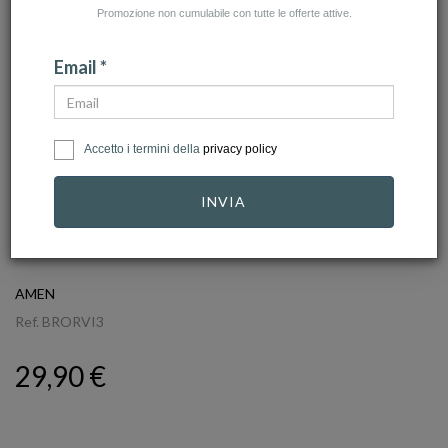
Promozione non cumulabile con tutte le offerte attive.
Email *
Accetto i termini della
privacy policy
INVIA
click to zoom
AMEN
Ref.
BRORVI3
29,90 €