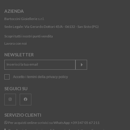
AZIENDA
Bartoccini Gioiellerie s.r.l.
Sede Legale: Via Gerardo Dottori 45/A - 06132 - San Sisto (PG)
Scopri tutti i nostri punti vendita
Lavora con noi
NEWSLETTER
Accetto i temini della
privacy policy
SEGUICI SU
SERVIZIO CLIENTI
Per acquisti online scrivici su WhatsApp:
+39 347 05 67 211