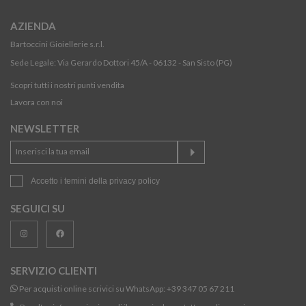
AZIENDA
Bartoccini Gioiellerie s.r.l.
Sede Legale: Via Gerardo Dottori 45/A - 06132 - San Sisto (PG)
Scopri tutti i nostri punti vendita
Lavora con noi
NEWSLETTER
Accetto i temini della
privacy policy
SEGUICI SU
SERVIZIO CLIENTI
Per acquisti online scrivici su WhatsApp:
+39 347 05 67 211