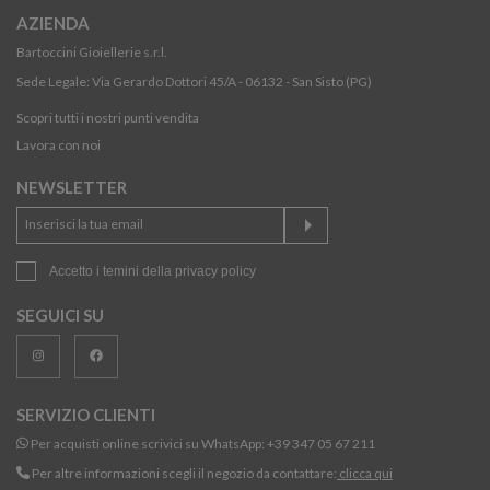
AZIENDA
Bartoccini Gioiellerie s.r.l.
Sede Legale: Via Gerardo Dottori 45/A - 06132 - San Sisto (PG)
Scopri tutti i nostri punti vendita
Lavora con noi
NEWSLETTER
Accetto i temini della
privacy policy
SEGUICI SU
SERVIZIO CLIENTI
Per acquisti online scrivici su WhatsApp:
+39 347 05 67 211
Per altre informazioni scegli il negozio da contattare:
clicca qui