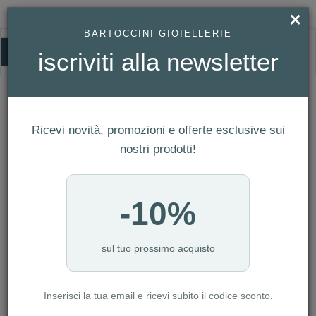
×
BARTOCCINI GIOIELLERIE
0
iscriviti alla newsletter
HOMEPAGE
BRACCIALE UOMO GERBA MA18 - MON AMOUR COLLECTION
Bracciale Uomo Gerba MA18 - Mon
Ricevi novità, promozioni e offerte esclusive sui
Amour Collection
nostri prodotti!
-10%
sul tuo prossimo acquisto
Inserisci la tua email e ricevi subito il codice sconto.