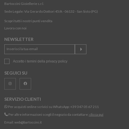
Bartoccini Gioiellerie s.r.l.
Sede Legale: Via Gerardo Dottori 45/A - 06132 - San Sisto (PG)
Scopri tutti i nostri punti vendita
Lavora con noi
NEWSLETTER
Accetto i temini della
privacy policy
SEGUICI SU
SERVIZIO CLIENTI
Per acquisti online scrivici su WhatsApp:
+39 347 05 67 211
Per altre informazioni scegli il negozio da contattare:
clicca qui
Email:
web@bartoccini.it