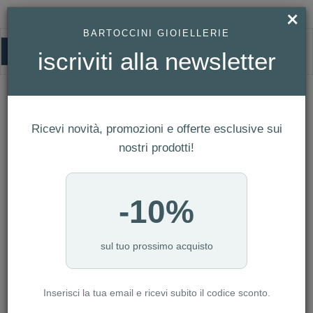
×
BARTOCCINI GIOIELLERIE
0
iscriviti alla newsletter
HOMEPAGE
BRACCIALE IN ORO GIALLO SIMBOLO DELFINO REF. 766599
Bracciale in Oro Giallo Simbolo Delfino
Ref. 766599
Ricevi novità, promozioni e offerte esclusive sui
nostri prodotti!
-10%
sul tuo prossimo acquisto
Inserisci la tua email e ricevi subito il codice sconto.