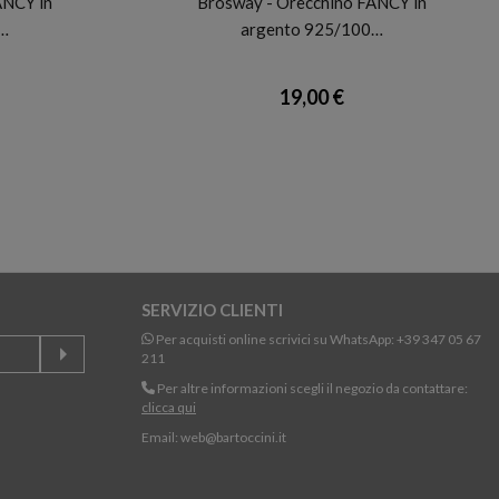
ANCY in
Brosway - Orecchino FANCY in
…
argento 925/100…
19,00 €
SERVIZIO CLIENTI
Per acquisti online scrivici su WhatsApp:
+39 347 05 67
211
Per altre informazioni scegli il negozio da contattare:
clicca qui
Email:
web@bartoccini.it