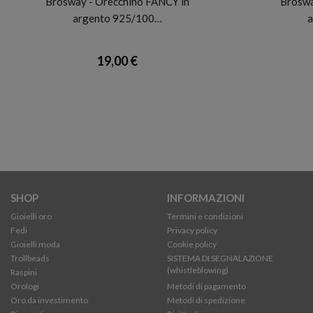
Brosway - Orecchino FANCY in
Broswa
argento 925/100…
a
19,00 €
SHOP
INFORMAZIONI
Gioielli oro
Termini e condizioni
Fedi
Privacy policy
Gioielli moda
Cookie policy
Trollbeads
SISTEMA DI SEGNALAZIONE
(whistleblowing)
Raspini
Orologi
Metodi di pagamento
Oro da investimento
Metodi di spedizione