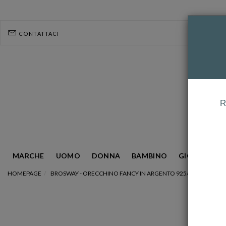
CONTATTACI
R
MARCHE
UOMO
DONNA
BAMBINO
GIOIELLERIA
HOMEPAGE
BROSWAY - ORECCHINO FANCY IN ARGENTO 925/1000 RODIATO