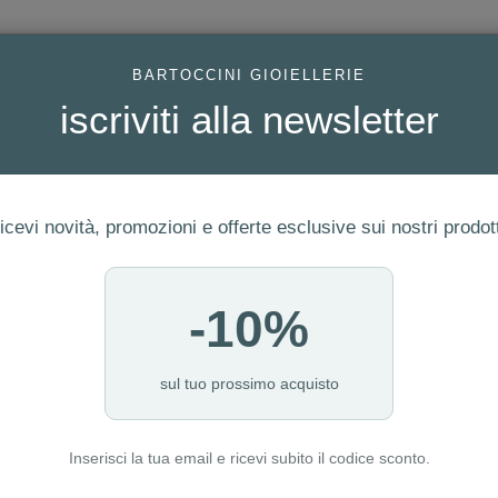
AC
BARTOCCINI GIOIELLERIE
iscriviti alla newsletter
icevi novità, promozioni e offerte esclusive sui nostri prodott
-10%
FEDI
GIOIELLI MODA
OROLOGI
ORO DA INVESTIME
 E CUBIC ZIRCONIA WHITE E AMETHYST, FORMA BAGUETTE E SQUARE REF. FMP
sul tuo prossimo acquisto
Inserisci la tua email e ricevi subito il codice sconto.