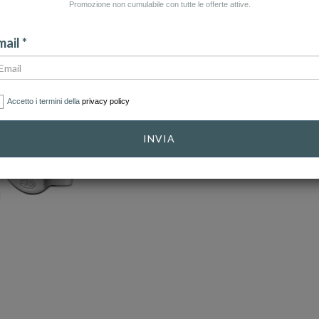
Promozione non cumulabile con tutte le offerte attive.
ail *
Accetto i termini della
privacy policy
INVIA