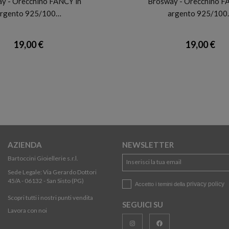
y - Orecchino FANCY in
Brosway - Orecchino F
rgento 925/100…
argento 925/100
19,00 €
19,00 €
AZIENDA
NEWSLETTER
Bartoccini Gioiellerie s.r.l.
Sede Legale: Via Gerardo Dottori
45/A - 06132 - San Sisto (PG)
privacy policy
Accetto i temini della
Scopri tutti i nostri punti vendita
SEGUICI SU
Lavora con noi