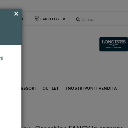
×
CESSO UTENTE
CARRELLO
0
i!
NTO
ACCESSORI
OUTLET
I NOSTRI PUNTI VENDITA
10