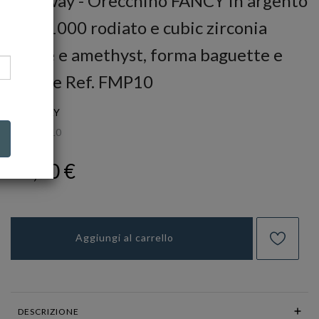
Brosway - Orecchino FANCY in argento
925/1000 rodiato e cubic zirconia
white e amethyst, forma baguette e
square Ref. FMP10
BROSWAY
Ref.
FMP10
19,00 €
Aggiungi al carrello
DESCRIZIONE