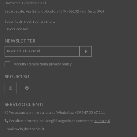
Bartoccini Gioiellerie s.r.l.
Sede Legale: Via Gerardo Dottori 45/A - 06132 - San Sisto (PG)
Scopri tutti i nostri punti vendita
Lavora con noi
NEWSLETTER
Accetto i temini della
privacy policy
SEGUICI SU
SERVIZIO CLIENTI
Per acquisti online scrivici su WhatsApp:
+39 347 05 67 211
Per altre informazioni scegli il negozio da contattare:
clicca qui
Email:
web@bartoccini.it