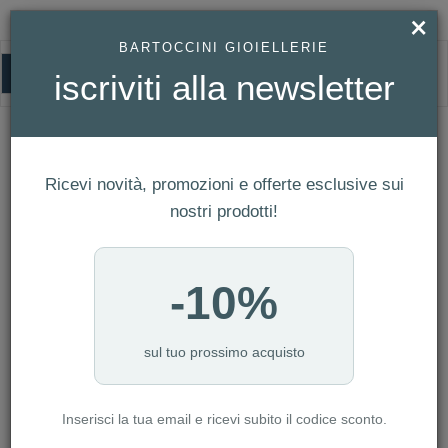
×
BARTOCCINI GIOIELLERIE
0
iscriviti alla newsletter
HOMEPAGE
CONQUEST REF. L3.830.4.92.6
CONQUEST Ref. L3.830.4.92.6
Ricevi novità, promozioni e offerte esclusive sui
nostri prodotti!
-10%
sul tuo prossimo acquisto
Inserisci la tua email e ricevi subito il codice sconto.