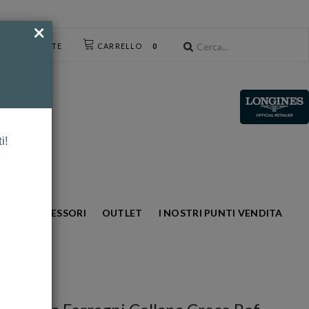
×
CESSO UTENTE
CARRELLO
0
i!
NTO
ACCESSORI
OUTLET
I NOSTRI PUNTI VENDITA