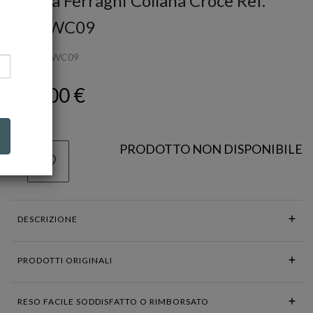
Chiara Ferragni Collana Croce Ref.
J19AWC09
Ref.
J19AWC09
139,00 €
PRODOTTO NON DISPONIBILE
DESCRIZIONE
PRODOTTI ORIGINALI
RESO FACILE SODDISFATTO O RIMBORSATO