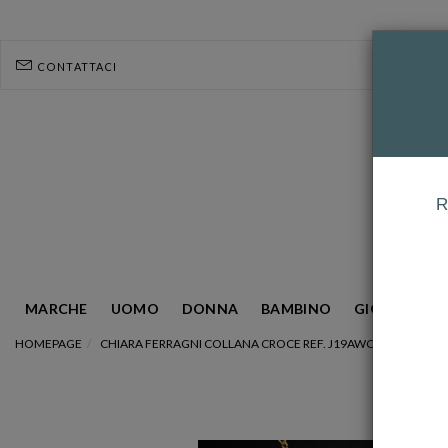
CONTATTACI
R
MARCHE
UOMO
DONNA
BAMBINO
GIOIELLERIA
HOMEPAGE
CHIARA FERRAGNI COLLANA CROCE REF. J19AWC09